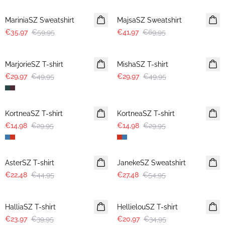
MariniaSZ Sweatshirt
MajsaSZ Sweatshirt
€35,97
€59,95
€41,97
€69,95
-40%
-40%
MarjorieSZ T-shirt
MishaSZ T-shirt
€29,97
€49,95
€29,97
€49,95
-50%
-50%
KortneaSZ T-shirt
KortneaSZ T-shirt
€14,98
€29,95
€14,98
€29,95
-50%
-50%
AsterSZ T-shirt
JanekeSZ Sweatshirt
€22,48
€44,95
€27,48
€54,95
-40%
-40%
HalliaSZ T-shirt
HellielouSZ T-shirt
€23,97
€39,95
€20,97
€34,95