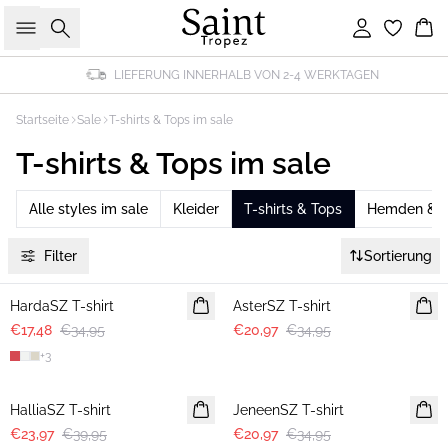
Suche
Einloggen
Wa
LIEFERUNG INNERHALB VON 2-4 WERKTAGEN
Startseite
Sale
T-shirts & Tops im sale
T-shirts & Tops im sale
Alle styles im sale
Kleider
T-shirts & Tops
Hemden & b
Filter
Sortierung
-50%
-40%
HardaSZ T-shirt
AsterSZ T-shirt
€17,48
€34,95
€20,97
€34,95
+
3
-40%
-40%
HalliaSZ T-shirt
JeneenSZ T-shirt
€23,97
€39,95
€20,97
€34,95