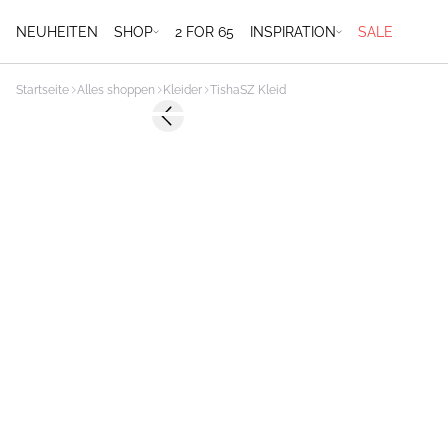
NEUHEITEN
SHOP
2 FOR 65
INSPIRATION
SALE
Startseite
Alles shoppen
Kleider
TishaSZ Kleid
-50%
Previous slide