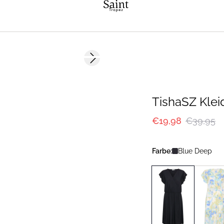
-50%
Next slide
TishaSZ Klei
€19,98
€39,95
Farbe:
Blue Deep