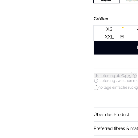
Größen
XS
XXL
*
Lieferung ab €4,75
Lieferung zwischen mo. 1
30 tage einfache rück
Über das Produkt
Preferred fibres & mat