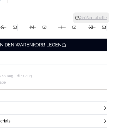
Größentabelle
S
M
L
XL
IN DEN WARENKORB LEGEN
0. aug. - di. 11. aug.
gabe
erials