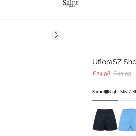
-50%
Next slide
UfloraSZ Sho
€24,98
€49,95
Farbe:
Night Sky / B