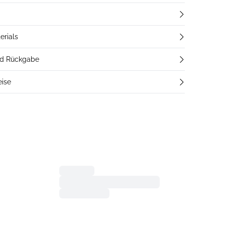
erials
nd Rückgabe
eise