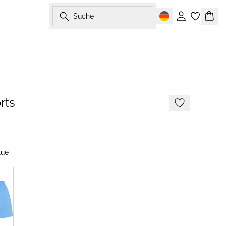
Suche
Einloggen
Ware
-50%
rts
lue