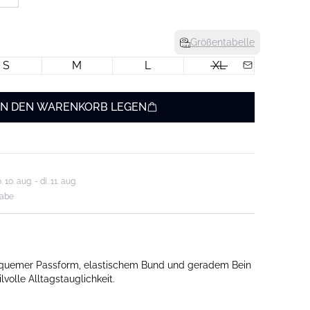
Größentabelle
S
M
L
XL
IN DEN WARENKORB LEGEN
0. aug. - di. 11. aug.
gabe
quemer Passform, elastischem Bund und geradem Bein
lvolle Alltagstauglichkeit.