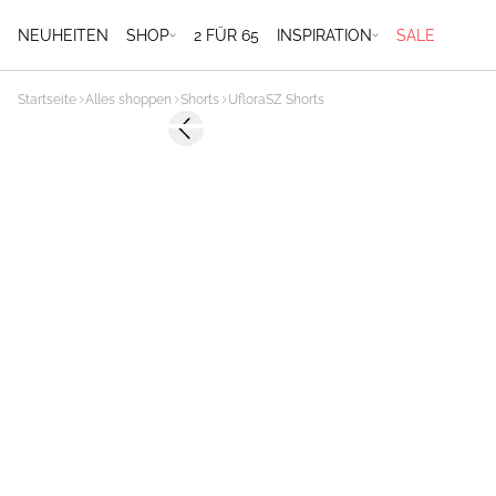
NEUHEITEN
SHOP
2 FÜR 65
INSPIRATION
SALE
Startseite
Alles shoppen
Shorts
UfloraSZ Shorts
-50%
Previous slide