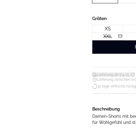
Größen
XS
XXL
*
Lieferung ab €4,75
Lieferung zwischen mo. 1
30 tage einfache rück
Beschreibung
Damen-Shorts mit be
für Wohlgefühl und sti