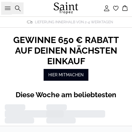
Suche
Einloggen
Wa
LIEFERUNG INNERHALB VON 2-4 WERKTAGEN
GEWINNE 650 € RABATT
AUF DEINEN NÄCHSTEN
EINKAUF
HIER MITMACHEN
Diese Woche am beliebtesten