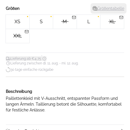
Größen
Größentabelle
XS
S
M
L
XL
XXL
*
Lieferung ab €4,75
Lieferung zwischen di. 11. aug. - mi. 12. aug.
30 tage einfache rückgabe
Beschreibung
Paillettenkleid mit V-Ausschnitt, entspannter Passform und
langen Ärmeln. Taillierung betont die Silhouette, komfortabel
für festliche Anlässe.