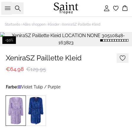
Suche
Einloggen
Wa
Startseite
Alles shoppen
Kleider
XeniraSZ Paillette Kleid
-50%
XeniraSZ Paillette Kleid
€64,98
€129,95
Farbe:
Violet Tulip / Purple