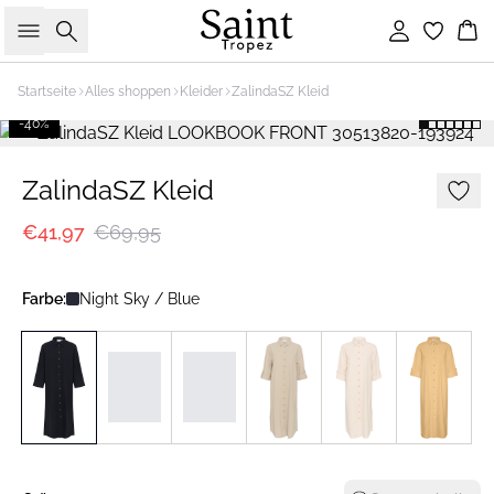
Suche
Einloggen
Wa
Startseite
Alles shoppen
Kleider
ZalindaSZ Kleid
-40%
ZalindaSZ Kleid
€41,97
€69,95
Farbe:
Night Sky / Blue