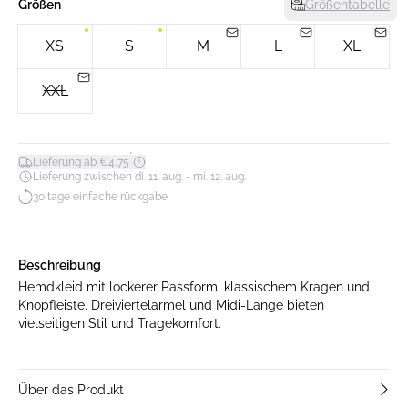
Größen
Größentabelle
XS
S
M
L
XL
XXL
*
Lieferung ab €4,75
Lieferung zwischen di. 11. aug. - mi. 12. aug.
30 tage einfache rückgabe
Beschreibung
Hemdkleid mit lockerer Passform, klassischem Kragen und
Knopfleiste. Dreiviertelärmel und Midi-Länge bieten
vielseitigen Stil und Tragekomfort.
Über das Produkt