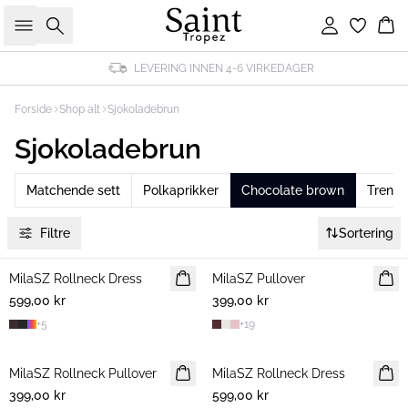
Søk
Logg inn
Ha
LEVERING INNEN 4-6 VIRKEDAGER
Forside
Shop alt
Sjokoladebrun
Sjokoladebrun
Matchende sett
Polkaprikker
Chocolate brown
Trend
Filtre
Sortering
MilaSZ Rollneck Dress
NYHET
MilaSZ Pullover
NYHET
599,00 kr
399,00 kr
+
5
+
19
MilaSZ Rollneck Pullover
NYHET
MilaSZ Rollneck Dress
NYHET
399,00 kr
599,00 kr