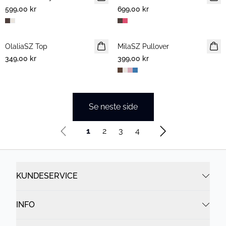
599,00 kr
699,00 kr
OlaliaSZ Top
NYHET
MilaSZ Pullover
NYHET
349,00 kr
399,00 kr
2 FOR 700 NOK
Se neste side
1
2
3
4
KUNDESERVICE
INFO