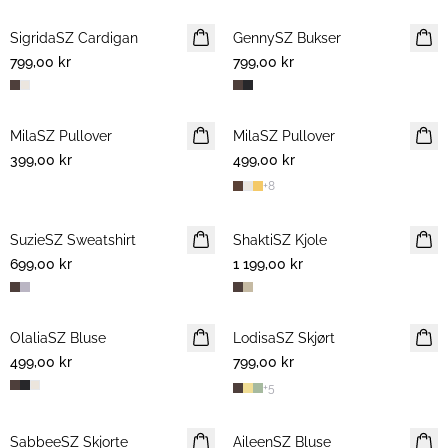
SigridaSZ Cardigan
NYHET
GennySZ Bukser
NYHET
799,00 kr
799,00 kr
MilaSZ Pullover
NYHET
MilaSZ Pullover
NYHET
399,00 kr
2 FOR 700 NOK
499,00 kr
2 FOR 700 NOK
+
8
SuzieSZ Sweatshirt
NYHET
ShaktiSZ Kjole
NYHET
699,00 kr
1 199,00 kr
OlaliaSZ Bluse
NYHET
LodisaSZ Skjørt
NYHET
499,00 kr
799,00 kr
+
5
SabbeeSZ Skjorte
NYHET
AileenSZ Bluse
NYHET