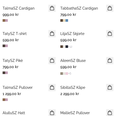
TalmaSZ Cardigan
NYHET
TabbathaSZ Cardigan
NYHET
999,00 kr
799,00 kr
TatySZ T-shirt
NYHET
LiljaSZ Skjorte
NYHET
599,00 kr
599,00 kr
+
12
TatySZ Pikè
NYHET
AileenSZ Bluse
NYHET
799,00 kr
599,00 kr
+
6
TalmaSZ Pullover
NYHET
SibillaSZ Kåpe
NYHET
1 299,00 kr
2 299,00 kr
AlulluSZ Hatt
NYHET
MallieSZ Pullover
NYHET