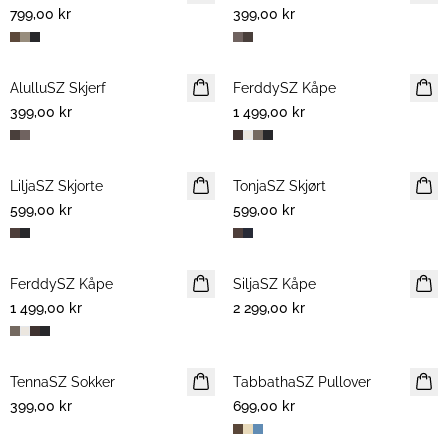
799,00 kr
399,00 kr
AlulluSZ Skjerf
NYHET
FerddySZ Kåpe
NYHET
399,00 kr
1 499,00 kr
LiljaSZ Skjorte
NYHET
TonjaSZ Skjørt
NYHET
599,00 kr
599,00 kr
FerddySZ Kåpe
NYHET
SiljaSZ Kåpe
NYHET
1 499,00 kr
2 299,00 kr
TennaSZ Sokker
NYHET
TabbathaSZ Pullover
NYHET
399,00 kr
699,00 kr