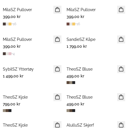
MilaSZ Pullover
NYHET
MilaSZ Pullover
NYHET
399,00 kr
399,00 kr
+
16
+
16
MilaSZ Pullover
NYHET
SandieSZ Kåpe
NYHET
399,00 kr
1 799,00 kr
+
4
SybilSZ Yttertøy
NYHET
TheoSZ Bluse
NYHET
1 499,00 kr
499,00 kr
TheoSZ Kjole
NYHET
TheoSZ Bluse
NYHET
799,00 kr
499,00 kr
TheoSZ Kjole
NYHET
AlulluSZ Skjerf
NYHET