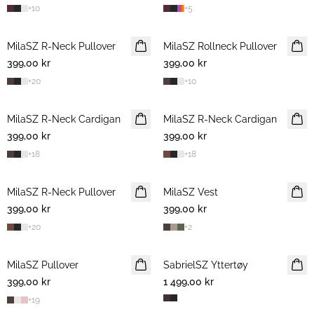
+
10
+
5
MilaSZ R-Neck Pullover
NYHET
MilaSZ Rollneck Pullover
NYHET
399,00 kr
399,00 kr
+
20
+
10
MilaSZ R-Neck Cardigan
NYHET
MilaSZ R-Neck Cardigan
NYHET
399,00 kr
399,00 kr
+
18
+
18
MilaSZ R-Neck Pullover
NYHET
MilaSZ Vest
NYHET
399,00 kr
399,00 kr
+
20
+
2
MilaSZ Pullover
NYHET
SabrielSZ Yttertøy
NYHET
399,00 kr
1 499,00 kr
+
19