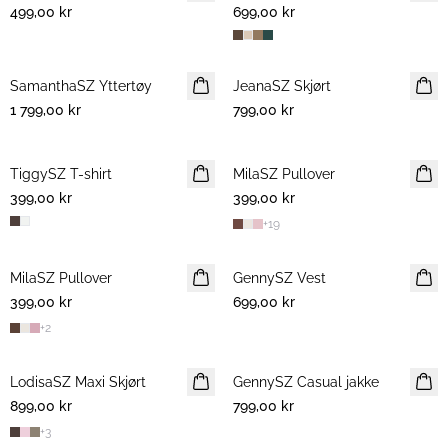
499,00 kr
699,00 kr
SamanthaSZ Yttertøy
NYHET
JeanaSZ Skjørt
NYHET
1 799,00 kr
799,00 kr
TiggySZ T-shirt
NYHET
MilaSZ Pullover
NYHET
399,00 kr
399,00 kr
+
19
MilaSZ Pullover
NYHET
GennySZ Vest
NYHET
399,00 kr
2 FOR 700 NOK
699,00 kr
+
2
LodisaSZ Maxi Skjørt
NYHET
GennySZ Casual jakke
NYHET
899,00 kr
799,00 kr
+
3