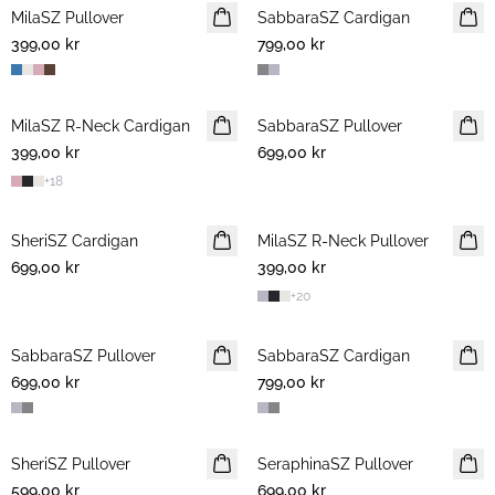
MilaSZ Pullover
NYHET
SabbaraSZ Cardigan
NYHET
399,00 kr
2 FOR 700 NOK
799,00 kr
MilaSZ R-Neck Cardigan
NYHET
SabbaraSZ Pullover
NYHET
399,00 kr
2 FOR 700 NOK
699,00 kr
+
18
SheriSZ Cardigan
NYHET
MilaSZ R-Neck Pullover
NYHET
699,00 kr
399,00 kr
2 FOR 700 NOK
+
20
SabbaraSZ Pullover
NYHET
SabbaraSZ Cardigan
NYHET
699,00 kr
799,00 kr
SheriSZ Pullover
NYHET
SeraphinaSZ Pullover
NYHET
599,00 kr
699,00 kr