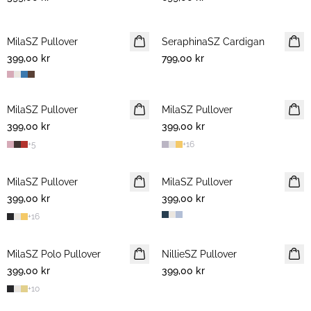
MilaSZ Pullover
NYHET
SeraphinaSZ Cardigan
NYHET
399,00 kr
2 FOR 700 NOK
799,00 kr
MilaSZ Pullover
NYHET
MilaSZ Pullover
NYHET
399,00 kr
2 FOR 700 NOK
399,00 kr
2 FOR 700 NOK
+
5
+
16
MilaSZ Pullover
2 FOR 700 NOK
MilaSZ Pullover
2 FOR 700 NOK
399,00 kr
399,00 kr
+
16
MilaSZ Polo Pullover
2 FOR 700 NOK
NillieSZ Pullover
NYHET
399,00 kr
399,00 kr
2 FOR 700 NOK
+
10