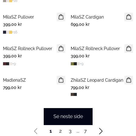
+
16
MilaSZ Pullover
2 FOR 700 NOK
MilaSZ Cardigan
399,00 kr
699,00 kr
+
16
MilaSZ Rollneck Pullover
NYHET
MilaSZ Rollneck Pullover
NYHET
399,00 kr
399,00 kr
+
9
+
9
MadlenaSZ
NYHET
ZhilaSZ Leopard Cardigan
799,00 kr
799,00 kr
Se neste side
1
2
3
...
7