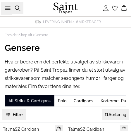
Søk
Logg inn
Ha
LEVERING INNEN 4-6 VIRKEDAGER
Forside
Shop alt
Gensere
Gensere
Hva er bedre enn det perfekte utvalget av strikkevarer i
garderoben? På Saint Tropez finner du et stort utvalg av
strikkevarer som matcher sesongens humør i farger og
materialer. Finn favorittene dine her.
All Strikk & Cardigans
Polo
Cardigans
Kortermet Pullo
Filtre
Sortering
TalmaSZ Cardigan
NYHET
TalmaSZ Cardigan
NYHET