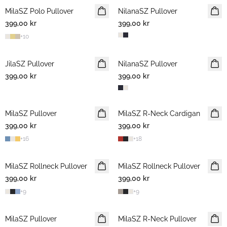
MilaSZ Polo Pullover
2 FOR 700 NOK
NilanaSZ Pullover
NYHET
399,00 kr
399,00 kr
+
10
JilaSZ Pullover
NYHET
NilanaSZ Pullover
NYHET
399,00 kr
2 FOR 700 NOK
399,00 kr
MilaSZ Pullover
NYHET
MilaSZ R-Neck Cardigan
NYHET
399,00 kr
2 FOR 700 NOK
399,00 kr
2 FOR 700 NOK
+
16
+
18
MilaSZ Rollneck Pullover
2 FOR 700 NOK
MilaSZ Rollneck Pullover
2 FOR 700 NOK
399,00 kr
399,00 kr
+
9
+
9
MilaSZ Pullover
2 FOR 700 NOK
MilaSZ R-Neck Pullover
2 FOR 700 NOK