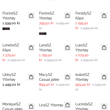
-50%
-40%
FlorineSZ
FlorineSZ
FerddySZ
Yttertøy
Yttertøy
Kåpe
1 599,00 kr
799,50 kr
1 599,00
1 199,40
kr
kr
1 999,00 kr
-40%
-40%
-40%
LenetteSZ
LanaSZ
LoesSZ
Kåpe
Yttertøy
Yttertøy
1 379,40
1 799,40
1 079,40
kr
2 299,00 kr
kr
2 999,00 kr
kr
1 799,00 kr
-40%
-40%
LibbySZ
MacySZ
IsobelSZ
Yttertøy
Casual jakke
Yttertøy
2 499,00 kr
899,40 kr
1 499,00
959,40 kr
1 599,00
kr
kr
-40%
-40%
-40%
MoniqueSZ
LucindaSZ
LiraSZ Yttertøy
Casual jakke
Yttertøy