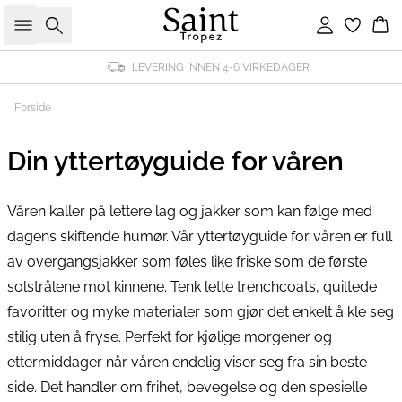
Søk
Logg inn
Ha
LEVERING INNEN 4-6 VIRKEDAGER
Forside
Din yttertøyguide for våren
Våren kaller på lettere lag og jakker som kan følge med
dagens skiftende humør. Vår yttertøyguide for våren er full
av overgangsjakker som føles like friske som de første
solstrålene mot kinnene. Tenk lette trenchcoats, quiltede
favoritter og myke materialer som gjør det enkelt å kle seg
stilig uten å fryse. Perfekt for kjølige morgener og
ettermiddager når våren endelig viser seg fra sin beste
side. Det handler om frihet, bevegelse og den spesielle