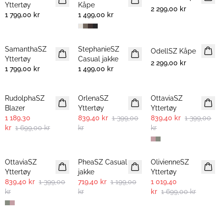
Yttertøy
Kåpe
2 299,00 kr
1 799,00 kr
1 499,00 kr
SamanthaSZ
StephanieSZ
NYHET
NYHET
OdellSZ Kåpe
NYHET
Yttertøy
Casual jakke
2 299,00 kr
1 799,00 kr
1 499,00 kr
30%
-40%
-40%
RudolphaSZ
OrlenaSZ
OttaviaSZ
Blazer
Yttertøy
Yttertøy
1 189,30
839,40 kr
1 399,00
839,40 kr
1 399,00
kr
1 699,00 kr
kr
kr
-40%
-40%
-40%
OttaviaSZ
PheaSZ Casual
OlivienneSZ
Yttertøy
jakke
Yttertøy
839,40 kr
1 399,00
719,40 kr
1 199,00
1 019,40
kr
kr
kr
1 699,00 kr
-40%
-40%
-40%