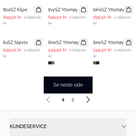
IlbaSZ Kåpe
IlvySZ Yttertøy
IdrisSZ Yttertøy
849,50 kr
1 699,00
649,50 kr
1 299,00
699,50 kr
1 399,00
kr
kr
kr
-50%
-50%
-50%
IluSZ Skjorte
IlineSZ Yttertøy
IlineSZ Yttertøy
599,50 kr
1 199,00
549,50 kr
1 099,00
549,50 kr
1 099,00
kr
kr
kr
Se neste side
1
2
KUNDESERVICE