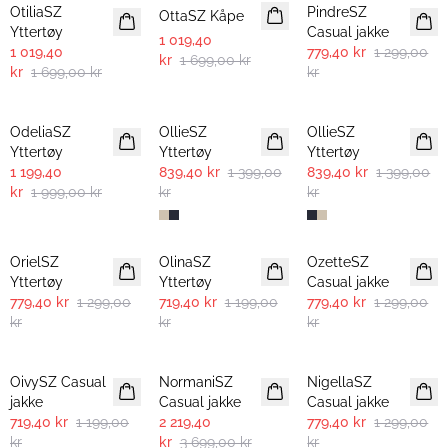
OtiliaSZ
PindreSZ
OttaSZ Kåpe
Yttertøy
Casual jakke
1 019,40
1 019,40
779,40 kr
1 299,00
kr
1 699,00 kr
kr
1 699,00 kr
kr
-40%
-40%
-40%
OdeliaSZ
OllieSZ
OllieSZ
Yttertøy
Yttertøy
Yttertøy
1 199,40
839,40 kr
1 399,00
839,40 kr
1 399,00
kr
1 999,00 kr
kr
kr
-40%
-40%
-40%
OrielSZ
OlinaSZ
OzetteSZ
Yttertøy
Yttertøy
Casual jakke
779,40 kr
1 299,00
719,40 kr
1 199,00
779,40 kr
1 299,00
kr
kr
kr
-40%
-40%
-40%
OivySZ Casual
NormaniSZ
NigellaSZ
jakke
Casual jakke
Casual jakke
719,40 kr
1 199,00
2 219,40
779,40 kr
1 299,00
kr
kr
3 699,00 kr
kr