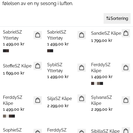
følelsen av en ny sesong i luften.
MEST POPULÆRE
KORTE JAKKER
VÅRJAKKER
KÅPER
Sortering
SabrielSZ
SabrielSZ
NYHET
NYHET
SandieSZ Kåpe
NYHET
Yttertøy
Yttertøy
1 799,00 kr
1 499,00 kr
1 499,00 kr
SybilSZ
FerddySZ
SteffieSZ Kåpe
NYHET
NYHET
NYHET
Yttertøy
Kåpe
1 699,00 kr
1 499,00 kr
1 499,00 kr
FerddySZ
SylvanaSZ
NYHET
SiljaSZ Kåpe
NYHET
NYHET
Kåpe
Kåpe
2 299,00 kr
1 499,00 kr
2 299,00 kr
SophieSZ
FerddySZ
NYHET
NYHET
SibillaSZ Kåpe
NYHET