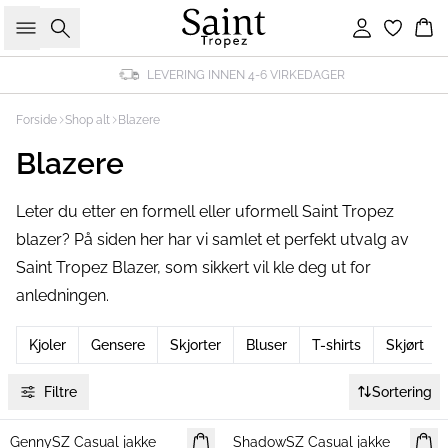
Søk
Logg inn
Ha
LEVERING INNEN 4-6 VIRKEDAGER
Forside
Shop alt
Blazere
Blazere
Leter du etter en formell eller uformell Saint Tropez
blazer? På siden her har vi samlet et perfekt utvalg av
Saint Tropez Blazer, som sikkert vil kle deg ut for
anledningen.
Kjoler
Gensere
Skjorter
Bluser
T-shirts
Skjørt
Filtre
Sortering
GennySZ Casual jakke
NYHET
ShadowSZ Casual jakke
NYHET