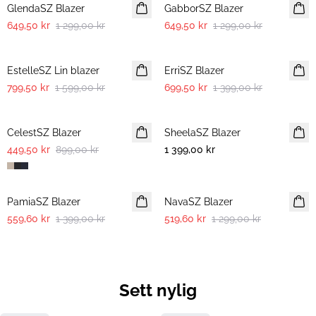
GlendaSZ Blazer
GabborSZ Blazer
649,50 kr
1 299,00 kr
649,50 kr
1 299,00 kr
-50%
-50%
EstelleSZ Lin blazer
ErriSZ Blazer
799,50 kr
1 599,00 kr
699,50 kr
1 399,00 kr
-50%
CelestSZ Blazer
SheelaSZ Blazer
NYHET
449,50 kr
899,00 kr
1 399,00 kr
-60%
-60%
PamiaSZ Blazer
NavaSZ Blazer
559,60 kr
1 399,00 kr
519,60 kr
1 299,00 kr
Sett nylig