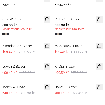
799,00 kr
1 199,00 kr
CelestSZ Blazer
MEDLEMSTILBUD
CelestSZ Blazer
MEDLEMSTILBUD
899,00 kr
899,00 kr
Medlemspris
629,30 kr
Medlemspris
629,30 kr
-40%
-40%
MaddisonSZ Blazer
ModestaSZ Blazer
899,40 kr
1 499,00 kr
899,40 kr
1 499,00 kr
-40%
-50%
LuwaSZ Blazer
KrisSZ Blazer
899,40 kr
1 499,00 kr
899,50 kr
1 799,00 kr
-50%
-50%
JadenSZ Blazer
HaliaSZ Blazer
649,50 kr
1 299,00 kr
799,50 kr
1 599,00 kr
-50%
-50%