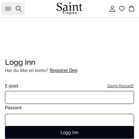
Søk
Logg inn
Ha
Logg Inn
Har du ikke en konto?
Registrer Deg
E-post
Glemt Passord?
Passord
Logg Inn