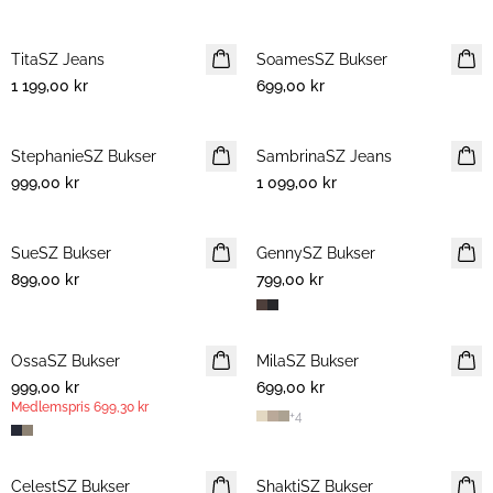
TitaSZ Jeans
NYHET
SoamesSZ Bukser
NYHET
1 199,00 kr
699,00 kr
StephanieSZ Bukser
NYHET
SambrinaSZ Jeans
NYHET
999,00 kr
1 099,00 kr
SueSZ Bukser
NYHET
GennySZ Bukser
NYHET
899,00 kr
799,00 kr
OssaSZ Bukser
NYHET
MilaSZ Bukser
NYHET
999,00 kr
MEDLEMSTILBUD
699,00 kr
Medlemspris
699,30 kr
+
4
CelestSZ Bukser
MEDLEMSTILBUD
ShaktiSZ Bukser
NYHET