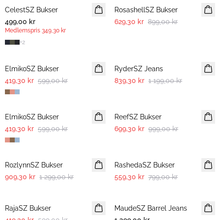
CelestSZ Bukser
MEDLEMSTILBUD
RosashellSZ Bukser
499,00 kr
629,30 kr
899,00 kr
Medlemspris
349,30 kr
+
2
30%
30%
ElmikoSZ Bukser
RyderSZ Jeans
419,30 kr
599,00 kr
839,30 kr
1 199,00 kr
30%
30%
ElmikoSZ Bukser
ReefSZ Bukser
419,30 kr
599,00 kr
699,30 kr
999,00 kr
30%
30%
RozlynnSZ Bukser
RashedaSZ Bukser
909,30 kr
1 299,00 kr
559,30 kr
799,00 kr
30%
RajaSZ Bukser
MaudeSZ Barrel Jeans
NYHET