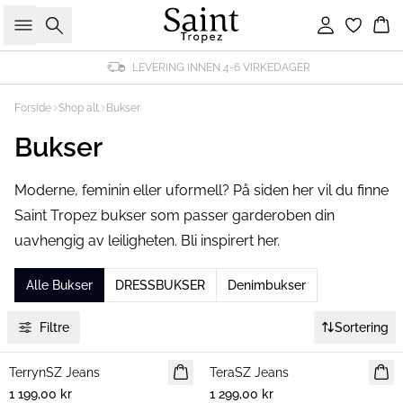
Søk
Logg inn
Ha
LEVERING INNEN 4-6 VIRKEDAGER
Forside
Shop alt
Bukser
Bukser
Moderne, feminin eller uformell? På siden her vil du finne
Saint Tropez bukser som passer garderoben din
uavhengig av leiligheten. Bli inspirert her.
Alle Bukser
DRESSBUKSER
Denimbukser
Filtre
Sortering
TerrynSZ Jeans
NYHET
TeraSZ Jeans
NYHET
1 199,00 kr
1 299,00 kr