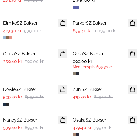
419,30 kr
599,00 kr
1 399,00 kr
30%
-40%
ElmikoSZ Bukser
ParkerSZ Bukser
419,30 kr
599,00 kr
659,40 kr
1 099,00 kr
-40%
OlaliaSZ Bukser
OssaSZ Bukser
NYHET
359,40 kr
599,00 kr
999,00 kr
MEDLEMSTILBUD
Medlemspris
699,30 kr
-40%
-40%
DowieSZ Bukser
ZuniSZ Bukser
539,40 kr
899,00 kr
419,40 kr
699,00 kr
-40%
-40%
NancySZ Bukser
OsakaSZ Bukser
539,40 kr
899,00 kr
479,40 kr
799,00 kr
-40%
-40%