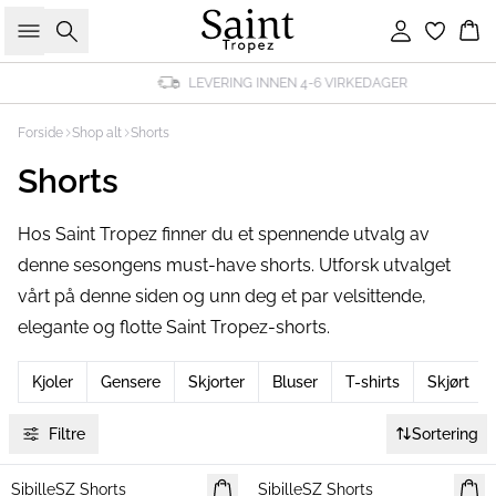
Søk
Logg inn
Ha
LEVERING INNEN 4-6 VIRKEDAGER
Forside
Shop alt
Shorts
Shorts
Hos Saint Tropez finner du et spennende utvalg av
denne sesongens must-have shorts. Utforsk utvalget
vårt på denne siden og unn deg et par velsittende,
elegante og flotte Saint Tropez-shorts.
Kjoler
Gensere
Skjorter
Bluser
T-shirts
Skjørt
Filtre
Sortering
SibilleSZ Shorts
NYHET
SibilleSZ Shorts
NYHET