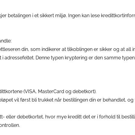
er betalingen i et sikkert miljø. Ingen kan lese kredittkortinf
andle:
ettleseren din, som indikerer at tilkoblingen er sikker og at all 
t i adressefeltet. Denne typen kryptering er den samme typen
dittkortene (VISA, MasterCard og debetkort).
løpet vil først bli trukket når bestillingen din er behandlet, og
tt- eller debetkortet, hvor mye kreditt det er i forhold til best
ontrollen.