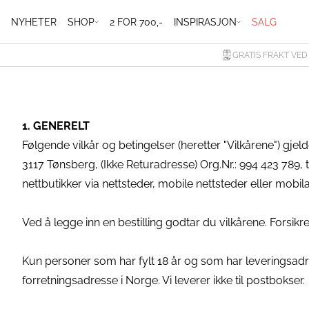
NYHETER
SHOP
2 FOR 700,-
INSPIRASJON
SALG
GRATIS FRAKT VED
1. GENERELT
Følgende vilkår og betingelser (heretter "Vilkårene") gjel
3117 Tønsberg, (Ikke Returadresse) Org.Nr.: 994 423 789, t
nettbutikker via nettsteder, mobile nettsteder eller mobi
Ved å legge inn en bestilling godtar du vilkårene. Forsikre
Kun personer som har fylt 18 år og som har leveringsadres
forretningsadresse i Norge. Vi leverer ikke til postbokser.