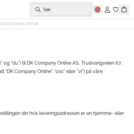
Søk
Logg inn
Hand
 DAGERS ENKEL RETUR
 "du" og "du") til DK Company Online AS, Trudvangveien 67,
lt "DK Company Online", "oss" eller "vi") på våre
m
estillingen din hvis leveringsadressen er en hjemme- eller