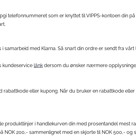
pgi telefonnummeret som er knyttet til VIPPS-kontoen din på 
rt.
i samarbeid med Klarna. Så snart din ordre er sendt fra vårt
nas kundeservice
länk
dersom du ønsker nærmere opplysninger 
ed rabattkode eller kupong. Når du bruker en rabattkode eller ku
alle produktlinjer i handlekurven din med prosentandel mest r
n på NOK 200,- sammenlignet med en skjorte til NOK 500,- og s