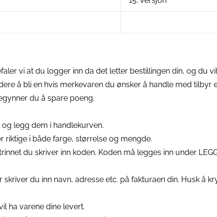
15. Versjon
r vi at du logger inn da det letter bestillingen din, og du 
dere å bli en hvis merkevaren du ønsker å handle med tilbyr 
 begynner du å spare poeng.
en og legg dem i handlekurven.
r riktige i både farge, størrelse og mengde.
te trinnet du skriver inn koden. Koden må legges inn under L
 skriver du inn navn, adresse etc. på fakturaen din. Husk å kry
il ha varene dine levert.