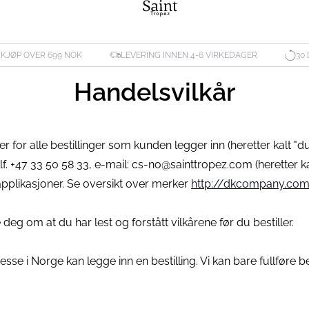
 KJØP OVER 699 NOK
LEVERING INNEN 4-6 VIRKEDAGER
30
Handelsvilkår
der for alle bestillinger som kunden legger inn (heretter kalt
lf. +47 33 50 58 33, e-mail: cs-no@sainttropez.com (heretter ka
lapplikasjoner. Se oversikt over merker
http://dkcompany.co
 deg om at du har lest og forstått vilkårene før du bestiller.
se i Norge kan legge inn en bestilling. Vi kan bare fullføre b