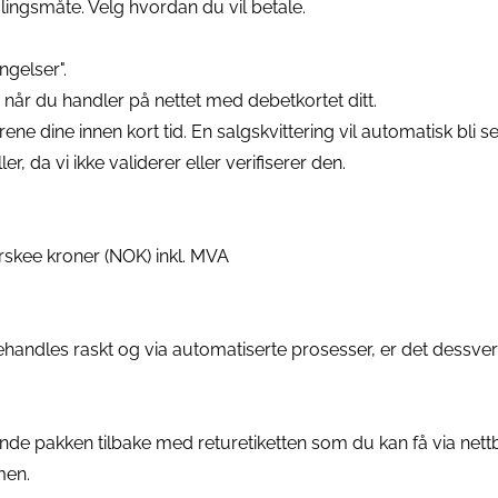
talingsmåte. Velg hvordan du vil betale.
ngelser".
år du handler på nettet med debetkortet ditt.
ne dine innen kort tid. En salgskvittering vil automatisk bli sen
, da vi ikke validerer eller verifiserer den.
orskee kroner (NOK) inkl. MVA
behandles raskt og via automatiserte prosesser, er det dessverr
nde pakken tilbake med returetiketten som du kan få via nettb
men.