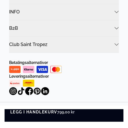
INFO
B2B
Club Saint Tropez
Betalingsalternativer
Leveringsalternativer
LEGG I HANDLEKURV
Personvernregler
Vilkår og betingelser
799,00 kr
LEGG I HANDLEKURV
©
DK Company Online AS
2026