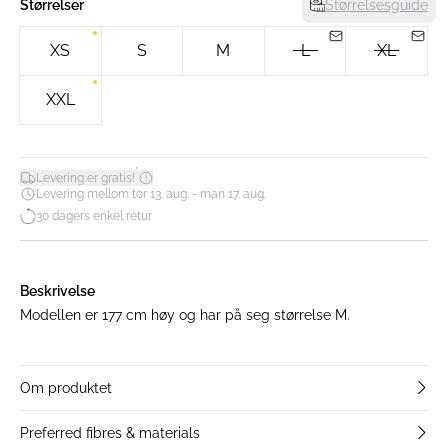
Størrelser
Størrelsesguide
XS
S
M
L
XL
XXL
*
Levering er gratis!
Levering mellom tor 13. aug. - man 17. aug.
30 dagers enkel retur
Beskrivelse
Modellen er 177 cm høy og har på seg størrelse M.
Om produktet
Preferred fibres & materials