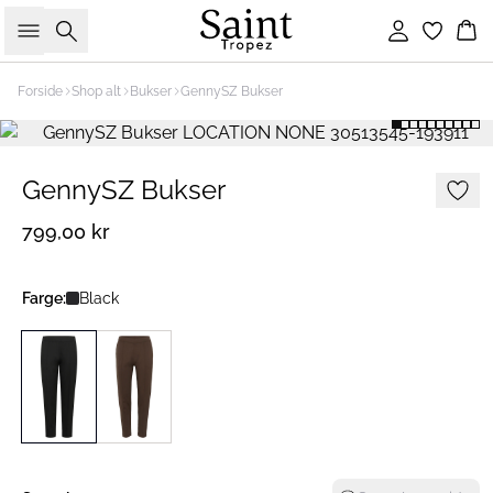
Søk
Logg inn
Ha
Forside
Shop alt
Bukser
GennySZ Bukser
GennySZ Bukser
799,00 kr
Farge:
Black