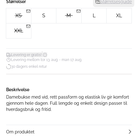
Størrelser
Størrelsesguide
XS
S
M
L
XL
XXL
*
Levering er gratis!
Levering mellom tor 13. aug. - man 17. aug.
30 dagers enkel retur
Beskrivelse
Damebukse med vid, rett passform og elastisk liv gir komfort
gjennom hele dagen. Full lengde og enkelt design passer til
hverdagsbruk og fritid.
Om produktet