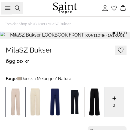
Søk
Logg inn
Ha
Forside
Shop alt
Bukser
MilaSZ Bukser
MilaSZ Bukser
699,00 kr
Farge:
Doeskin Melange / Nature
2