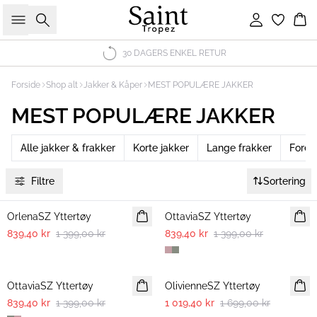
Søk
Logg inn
Ha
30 DAGERS ENKEL RETUR
Forside
Shop alt
Jakker & Kåper
MEST POPULÆRE JAKKER
MEST POPULÆRE JAKKER
Alle jakker & frakker
Korte jakker
Lange frakker
Fored
Filtre
Sortering
-40%
-40%
OrlenaSZ Yttertøy
OttaviaSZ Yttertøy
839,40 kr
1 399,00 kr
839,40 kr
1 399,00 kr
-40%
-40%
OttaviaSZ Yttertøy
OlivienneSZ Yttertøy
839,40 kr
1 399,00 kr
1 019,40 kr
1 699,00 kr