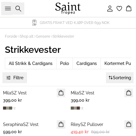
Søk
Logg inn
Ha
GRATIS FRAKT VED KJØP OVER 699 NOK
Forside
Shop alt
Gensere
Strikkevester
Strikkevester
All Strikk & Cardigans
Polo
Cardigans
Kortermet Pullo
Filtre
Sortering
MilaSZ Vest
NYHET
MilaSZ Vest
NYHET
399,00 kr
399,00 kr
+
2
+
2
-40%
SeraphinaSZ Vest
NYHET
RileySZ Pullover
599,00 kr
419,40 kr
699,00 kr