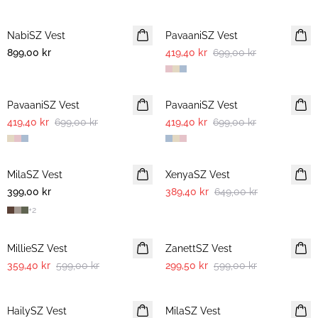
-40%
NabiSZ Vest
NYHET
PavaaniSZ Vest
899,00 kr
419,40 kr
699,00 kr
-40%
-40%
PavaaniSZ Vest
PavaaniSZ Vest
419,40 kr
699,00 kr
419,40 kr
699,00 kr
-40%
MilaSZ Vest
2 FOR 700 NOK
XenyaSZ Vest
399,00 kr
389,40 kr
649,00 kr
+
2
-40%
-50%
MillieSZ Vest
ZanettSZ Vest
359,40 kr
599,00 kr
299,50 kr
599,00 kr
-50%
-50%
HailySZ Vest
MilaSZ Vest