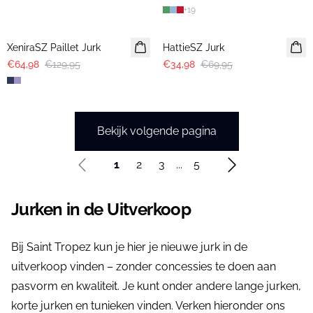
+
19
-50%
-50%
XeniraSZ Paillet Jurk
HattieSZ Jurk
€64,98
€129,95
€34,98
€69,95
Bekijk volgende pagina
1
2
3
...
5
Jurken in de Uitverkoop
Bij Saint Tropez kun je hier je nieuwe jurk in de
uitverkoop vinden – zonder concessies te doen aan
pasvorm en kwaliteit. Je kunt onder andere lange jurken,
korte jurken en tunieken vinden. Verken hieronder ons