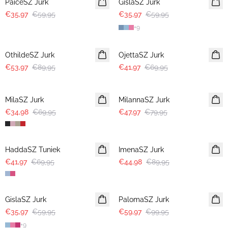
PaiceSZ Jurk
GislaSZ Jurk
€35,97
€59,95
€35,97
€59,95
+
9
-40%
-40%
OthildeSZ Jurk
OjettaSZ Jurk
€53,97
€89,95
€41,97
€69,95
-50%
-40%
MilaSZ Jurk
MilannaSZ Jurk
€34,98
€69,95
€47,97
€79,95
-40%
-50%
HaddaSZ Tuniek
ImenaSZ Jurk
€41,97
€69,95
€44,98
€89,95
-40%
-40%
GislaSZ Jurk
PalomaSZ Jurk
€35,97
€59,95
€59,97
€99,95
+
9