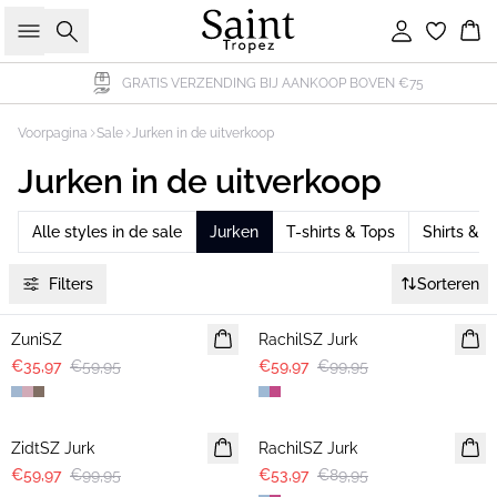
Zoeken
Inloggen
Wi
GRATIS VERZENDING BIJ AANKOOP BOVEN €75
Voorpagina
Sale
Jurken in de uitverkoop
Jurken in de uitverkoop
Alle styles in de sale
Jurken
T-shirts & Tops
Shirts & b
Filters
Sorteren
-40%
-40%
ZuniSZ
RachilSZ Jurk
€35,97
€59,95
€59,97
€99,95
-40%
-40%
ZidtSZ Jurk
RachilSZ Jurk
€59,97
€99,95
€53,97
€89,95