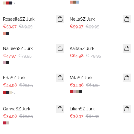
+
7
-40%
-40%
RosaellaSZ Jurk
NellaSZ Jurk
€53,97
€89,95
€59,97
€99,95
-40%
-50%
NaileenSZ Jurk
KaitaSZ Jurk
€47,97
€79,95
€64,98
€129,95
-50%
-50%
EdaSZ Jurk
MilaSZ Jurk
€44,98
€89,95
€34,98
€69,95
+
7
-50%
-40%
GannaSZ Jurk
LilianSZ Jurk
€34,98
€69,95
€38,97
€64,95
-40%