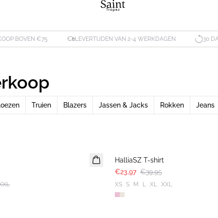
KOOP BOVEN €75
LEVERTIJDEN VAN 2-4 WERKDAGEN
30 D
verkoop
loezen
Truien
Blazers
Jassen & Jacks
Rokken
Jeans
-40%
HalliaSZ T-shirt
€23,97
€39,95
XXL
XS
S
M
L
XL
XXL
-50%