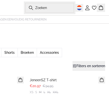
Zoeken
Inloggen
Wink
AGEN EENVOUDIG RETOURNEREN
Shorts
Broeken
Accessories
Filters en sorteren
-40%
JeneenSZ T-shirt
€20,97
€34,95
XS
S
M
L
XL
XXL
-50%