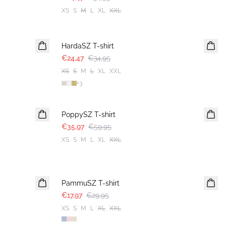
XS
S
M
L
XL
XXL
30%
HardaSZ T-shirt
€24,47
€34,95
XS
S
M
L
XL
XXL
+
3
-40%
PoppySZ T-shirt
€35,97
€59,95
XS
S
M
L
XL
XXL
-40%
PammuSZ T-shirt
€17,97
€29,95
XS
S
M
L
XL
XXL