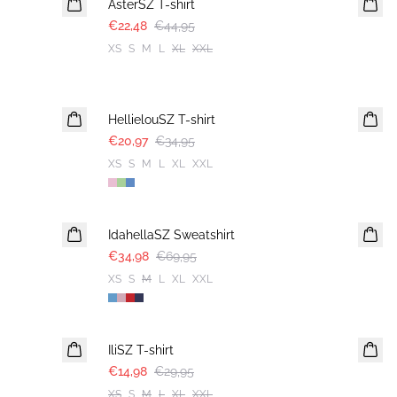
AsterSZ T-shirt
€22,48
€44,95
XS
S
M
L
XL
XXL
-40%
HellielouSZ T-shirt
€20,97
€34,95
XS
S
M
L
XL
XXL
-50%
IdahellaSZ Sweatshirt
€34,98
€69,95
XS
S
M
L
XL
XXL
-50%
IliSZ T-shirt
€14,98
€29,95
XS
S
M
L
XL
XXL