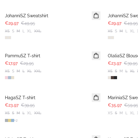
-40%
-40%
JohanniSZ Sweatshirt
JohanniSZ Swe
€29,97
€49,95
€29,97
€49,95
XS
S
M
L
XL
XXL
XS
S
M
L
XL
-40%
-40%
PammuSZ T-shirt
OlaliaSZ Blous
€17,97
€29,95
€23,97
€39,95
XS
S
M
L
XL
XXL
XS
S
M
L
XL
-40%
-40%
HagaSZ T-shirt
MariniaSZ Swea
€23,97
€39,95
€35,97
€59,9
XS
S
M
L
XL
XXL
XS
S
M
L
XL
+
2
-40%
-50%