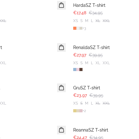
HardaSZ T-shirt
€17,48
€34,95
XXL
XS
S
M
L
XL
XXL
+
3
30%
t
RenaldaSZ T-shirt
€27,97
€39,95
XXL
XS
S
M
L
XL
XXL
-40%
t
GruSZ T-shirt
€23,97
€39,95
XXL
XS
S
M
L
XL
XXL
+
2
30%
ReannaSZ T-shirt
5
€24,47
€34,95