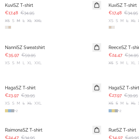
KuviSZ T-shirt
KuviSZ T-shirt
€17,48
€34,95
€17,48
€34,95
XS
S
M
L
XL
XXL
XS
S
M
L
XL
-40%
30%
NanniSZ Sweatshirt
ReeceSZ T-shir
€35,97
€59,95
€24,47
€34,95
XS
S
M
L
XL
XXL
XS
S
M
L
XL
-40%
30%
HagaSZ T-shirt
HagaSZ T-shir
€23,97
€39,95
€27,97
€39,95
XS
S
M
L
XL
XXL
XS
S
M
L
XL
+
2
+
2
30%
30%
RaimonaSZ T-shirt
RueSZ T-shirt
€24,47
€34,95
€34,97
€49,9