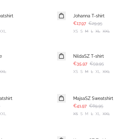
-40%
atshirt
Johanna T-shirt
€17,97
€29,95
XXL
XS
S
M
L
XL
XXL
-40%
e
NildaSZ T-shirt
€35,97
€59,95
XXL
XS
S
M
L
XL
XXL
-40%
tshirt
MajsaSZ Sweatshirt
5
€41,97
€69,95
XXL
XS
S
M
L
XL
XXL
-50%