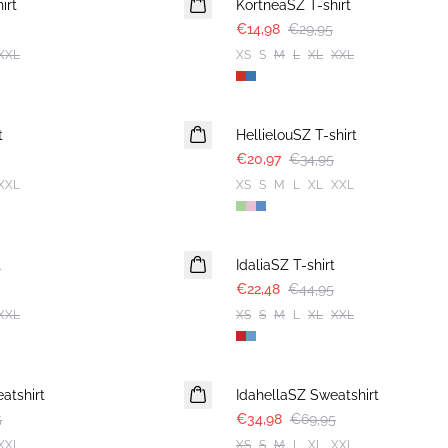
irt
KortneaSZ T-shirt
€14,98
€29,95
XXL
XS
S
M
L
XL
XXL
-40%
t
HellielouSZ T-shirt
€20,97
€34,95
XXL
XS
S
M
L
XL
XXL
-50%
t
IdaliaSZ T-shirt
€22,48
€44,95
XXL
XS
S
M
L
XL
XXL
-50%
atshirt
IdahellaSZ Sweatshirt
5
€34,98
€69,95
XXL
XS
S
M
L
XL
XXL