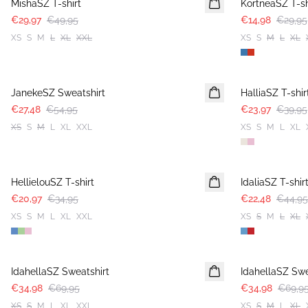
MishaSZ T-shirt
KortneaSZ T-sh
€29,97
€49,95
€14,98
€29,95
XS
S
M
L
XL
XXL
XS
S
M
L
XL
-50%
-40%
JanekeSZ Sweatshirt
HalliaSZ T-shir
€27,48
€54,95
€23,97
€39,95
XS
S
M
L
XL
XXL
XS
S
M
L
XL
-40%
-50%
HellielouSZ T-shirt
IdaliaSZ T-shir
€20,97
€34,95
€22,48
€44,95
XS
S
M
L
XL
XXL
XS
S
M
L
XL
-50%
-50%
IdahellaSZ Sweatshirt
IdahellaSZ Swe
€34,98
€69,95
€34,98
€69,9
XS
S
M
L
XL
XXL
XS
S
M
L
XL