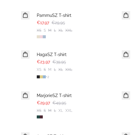
-40%
PammuSZ T-shirt
€17,97
€29,95
XS
S
M
L
XL
XXL
-40%
HagaSZ T-shirt
€23,97
€39,95
XS
S
M
L
XL
XXL
+
2
-40%
MarjorieSZ T-shirt
€29,97
€49,95
XS
S
M
L
XL
XXL
-50%