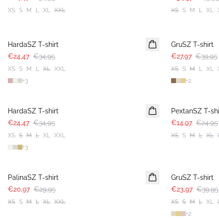
XS
S
M
L
XL
XXL
XS
S
M
L
XL
30%
30%
HardaSZ T-shirt
GruSZ T-shirt
€24,47
€34,95
€27,97
€39,95
XS
S
M
L
XL
XXL
XS
S
M
L
XL
+
3
+
2
30%
-40%
HardaSZ T-shirt
PextanSZ T-shi
€24,47
€34,95
€14,97
€24,95
XS
S
M
L
XL
XXL
XS
S
M
L
XL
+
3
30%
-40%
PalinaSZ T-shirt
GruSZ T-shirt
€20,97
€29,95
€23,97
€39,95
XS
S
M
L
XL
XXL
XS
S
M
L
XL
+
2