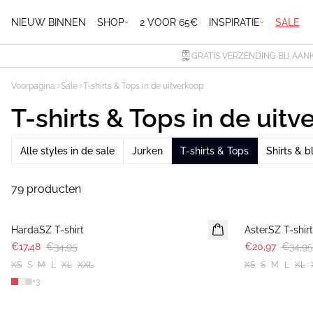
NIEUW BINNEN
SHOP
2 VOOR 65€
INSPIRATIE
SALE
GRATIS VERZENDING BIJ AAN
Voorpagina
Sale
T-shirts & Tops in de uitverkoop
T-shirts & Tops in de uit
Alle styles in de sale
Jurken
T-shirts & Tops
Shirts & b
79 producten
-50%
-40%
HardaSZ T-shirt
AsterSZ T-shirt
€17,48
€34,95
€20,97
€34,95
XS
S
M
L
XL
XXL
XS
S
M
L
XL
+
3
-50%
-50%