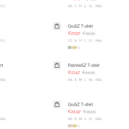
XXL
XS
S
M
L
XL
XXL
30%
GruSZ T-shirt
€27,97
€39,95
XXL
XS
S
M
L
XL
XXL
+
2
30%
rt
PatrineSZ T-shirt
€17,47
€24,95
XXL
XS
S
M
L
XL
XXL
-40%
GruSZ T-shirt
€23,97
€39,95
XXL
XS
S
M
L
XL
XXL
+
2