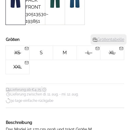
Größen
Größentabelle
XS
S
M
L
XL
XXL
*
Lieferung ab €4,75
Lieferung zwischen di. 11. aug. - mi. 12. aug.
30 tage einfache rückgabe
Beschreibung
Das Model ist 177 cm groß und trägt Größe M.