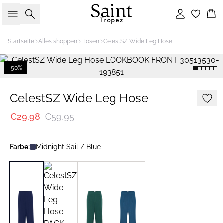
Suche
Einloggen
Wa
Startseite
Alles shoppen
Hosen
CelestSZ Wide Leg Hose
-50%
CelestSZ Wide Leg Hose
€29,98
€59,95
Farbe:
Midnight Sail / Blue