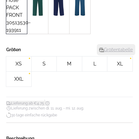
Größen
Größentabelle
XS
S
M
L
XL
XXL
*
Lieferung ab €4,75
Lieferung zwischen di. 11. aug. - mi. 12. aug.
30 tage einfache rückgabe
Beschreibung