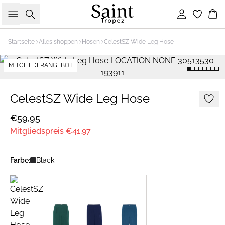
Suche
Einloggen
Wa
Startseite
Alles shoppen
Hosen
CelestSZ Wide Leg Hose
MITGLIEDERANGEBOT
CelestSZ Wide Leg Hose
€59,95
Mitgliedspreis
€41,97
Farbe:
Black