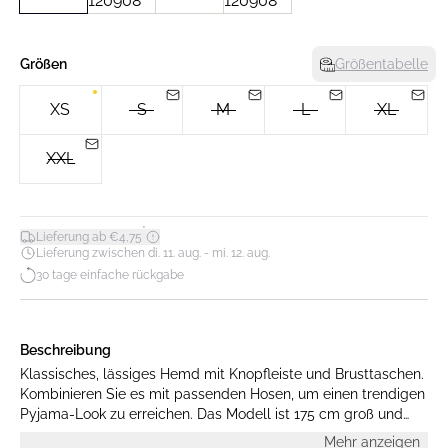
Größen
Größentabelle
XS
S
M
L
XL
XXL
*
Lieferung ab €4,75
Lieferung zwischen di. 11. aug. - mi. 12. aug.
30 tage einfache rückgabe
Beschreibung
Klassisches, lässiges Hemd mit Knopfleiste und Brusttaschen.
Kombinieren Sie es mit passenden Hosen, um einen trendigen
Pyjama-Look zu erreichen. Das Modell ist 175 cm groß und
trägt Größe M.
Mehr anzeigen