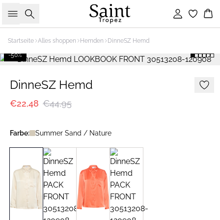
Suche
Einloggen
Wa
Startseite
Alles shoppen
Hemden
DinneSZ Hemd
-50%
DinneSZ Hemd
€22,48
€44,95
Farbe:
Summer Sand / Nature