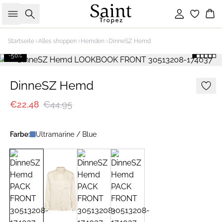
Suche
Einloggen
Wa
Startseite
Alles shoppen
Hemden
DinneSZ Hemd
-50%
DinneSZ Hemd
€22,48
€44,95
Farbe:
Ultramarine / Blue