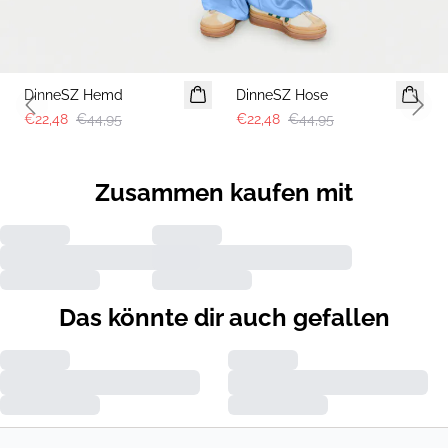
-50%
-50%
DinneSZ Hemd
DinneSZ Hose
Previous slide
Next 
€22,48
€44,95
€22,48
€44,95
Zusammen kaufen mit
Das könnte dir auch gefallen