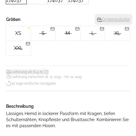
Größen
Größentabelle
XS
S
M
L
XL
XXL
*
Lieferung ab €4,75
Lieferung zwischen di. 11. aug. - mi. 12. aug.
30 tage einfache rückgabe
Beschreibung
Lässiges Hemd in lockerer Passform mit Kragen, tiefen
Schulternähten, Knopfleiste und Brusttasche. Kombinieren Sie
es mit passenden Hosen.