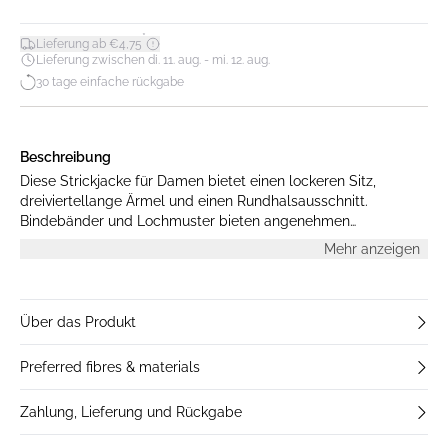
*
Lieferung ab €4,75
Lieferung zwischen di. 11. aug. - mi. 12. aug.
30 tage einfache rückgabe
Beschreibung
Diese Strickjacke für Damen bietet einen lockeren Sitz,
dreiviertellange Ärmel und einen Rundhalsausschnitt.
Bindebänder und Lochmuster bieten angenehmen
Tragekomfort und vielfältige Kombinationsmöglichkeiten.
Mehr anzeigen
Über das Produkt
Preferred fibres & materials
Zahlung, Lieferung und Rückgabe