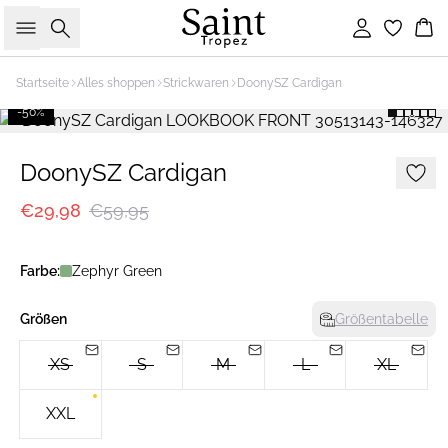
Suche
Einloggen
Wa
Startseite
Alles shoppen
Strickwaren
DoonySZ Cardigan
-50%
DoonySZ Cardigan
€29,98
€59,95
Farbe:
Zephyr Green
Größen
Größentabelle
XS
S
M
L
XL
XXL