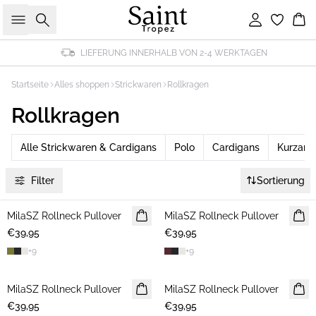
Suche
Einloggen
Wa
LIEFERUNG INNERHALB VON 2-4 WERKTAGEN
Startseite
Alles shoppen
Strickwaren
Rollkragen
Rollkragen
Alle Strickwaren & Cardigans
Polo
Cardigans
Kurzarm
Filter
Sortierung
MilaSZ Rollneck Pullover
NEUHEIT
MilaSZ Rollneck Pullover
NEUHEIT
€39,95
€39,95
+
9
+
9
MilaSZ Rollneck Pullover
NEUHEIT
MilaSZ Rollneck Pullover
NEUHEIT
€39,95
€39,95