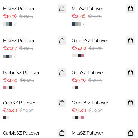
MilaSZ Pullover
MilaSZ Pullover
€19,98
€39,95
€19,98
€39,95
+
4
+
3
-40%
-50%
MilaSZ Pullover
GarbieSZ Pullover
€23,97
€39,95
€34,98
€69,95
+
4
-50%
-50%
GarbieSZ Pullover
GrilaSZ Pullover
€34,98
€69,95
€29,98
€59,95
-50%
-50%
GrilaSZ Pullover
GarbieSZ Pullover
€29,98
€59,95
€34,98
€69,95
-50%
GarbieSZ Pullover
MilaSZ Pullover
2 FOR €65