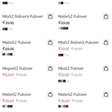
+
9
+
9
MilaSZ Rollneck Pullover
NEUHEIT
MallieSZ Pullover
NEUHEIT
€39,95
€59,95
+
9
-40%
MallieSZ Pullover
NEUHEIT
MilaSZ Rollneck Pullover
€59,95
€23,97
€39,95
+
9
-40%
-40%
MegnaSZ Pullover
MilaSZ Pullover
€53,97
€89,95
€23,97
€39,95
+
3
-40%
-40%
MallieSZ Pullover
MallieSZ Pullover
€35,97
€59,95
€35,97
€59,95
-50%
-50%