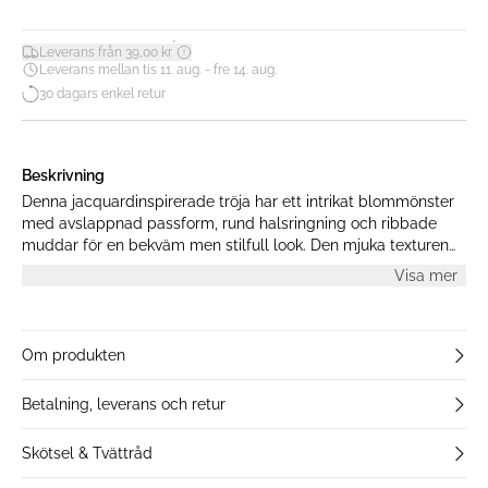
*
Leverans från 39,00 kr
Leverans mellan tis 11. aug. - fre 14. aug.
30 dagars enkel retur
Beskrivning
Denna jacquardinspirerade tröja har ett intrikat blommönster
med avslappnad passform, rund halsringning och ribbade
muddar för en bekväm men stilfull look. Den mjuka texturen
ger en känsla av lyx till din vardagsgarderob.
Visa mer
Om produkten
Betalning, leverans och retur
Skötsel & Tvättråd