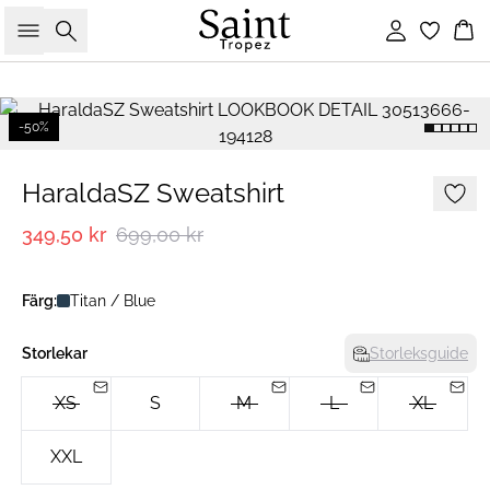
Sök
Logga in
Ko
-50%
HaraldaSZ Sweatshirt
349,50 kr
699,00 kr
Färg:
Titan / Blue
Storlekar
Storleksguide
XS
S
M
L
XL
XXL