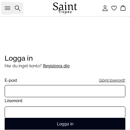
Sök
Logga in
Ko
Logga in
Har du inget konto?
Registrera dig
E-post
Glömt lösenord?
Lösenord
Logga in