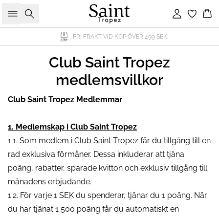
Sök
Logga in
Ko
FRI FRAKT VID KÖP ÖVER 499 SEK.
Club Saint Tropez
medlemsvillkor
Club Saint Tropez Medlemmar
1. Medlemskap i Club Saint Tropez
1.1. Som medlem i Club Saint Tropez får du tillgång till en
rad exklusiva förmåner. Dessa inkluderar att tjäna
poäng, rabatter, sparade kvitton och exklusiv tillgång till
månadens erbjudande.
1.2. För varje 1 SEK du spenderar, tjänar du 1 poäng. När
du har tjänat 1 500 poäng får du automatiskt en