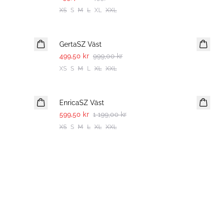
XS
S
M
L
XL
XXL
-50%
GertaSZ Väst
499,50 kr
999,00 kr
XS
S
M
L
XL
XXL
-50%
EnricaSZ Väst
599,50 kr
1 199,00 kr
XS
S
M
L
XL
XXL