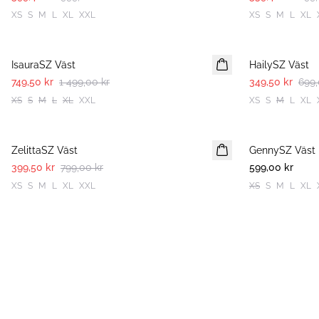
XS
S
M
L
XL
XXL
XS
S
M
L
XL
-50%
-50%
IsauraSZ Väst
HailySZ Väst
749,50 kr
1 499,00 kr
349,50 kr
699,
XS
S
M
L
XL
XXL
XS
S
M
L
XL
-50%
ZelittaSZ Väst
GennySZ Väst
NYHET
399,50 kr
799,00 kr
599,00 kr
XS
S
M
L
XL
XXL
XS
S
M
L
XL