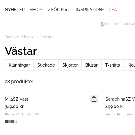
NYHETER
SHOP
2 FÖR 600,-
INSPIRATION
REA
FRI FRAKT VID K
Startsida
Shoppa allt
Västar
Västar
Klänningar
Stickade
Skjortor
Blusar
T-shirts
Kjol
28 produkter
MilaSZ Väst
2 FOR 600 SEK
SeraphinaSZ V
NYHET
349,00 kr
499,00 kr
XS
S
M
L
XL
XXL
XS
S
M
L
XL
+
2