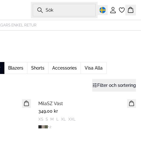
Sök
Logga in
Korg
AGARS ENKEL RETUR
r
Blazers
Shorts
Accessories
Visa Alla
Filter och sortering
MilaSZ Väst
2 FOR 600 SEK
349,00 kr
XS
S
M
L
XL
XXL
+
2