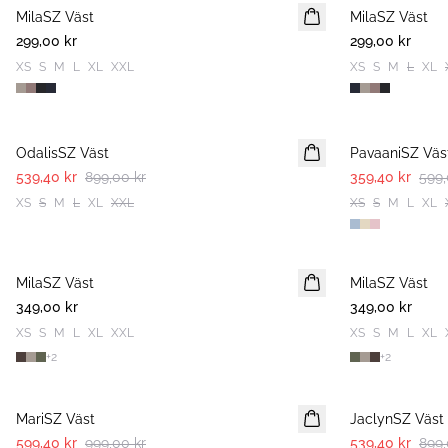
MilaSZ Väst
MilaSZ Väst
299,00 kr
299,00 kr
XS
S
M
L
XL
XXL
XS
S
M
L
XL
-40%
-40%
OdalisSZ Väst
PavaaniSZ Väs
539,40 kr
899,00 kr
359,40 kr
599,
XS
S
M
L
XL
XXL
XS
S
M
L
XL
MilaSZ Väst
NYHET
MilaSZ Väst
NYHET
349,00 kr
349,00 kr
XS
S
M
L
XL
XXL
XS
S
M
L
XL
+
2
+
2
-40%
-40%
MariSZ Väst
JaclynSZ Väst
599,40 kr
999,00 kr
539,40 kr
899,