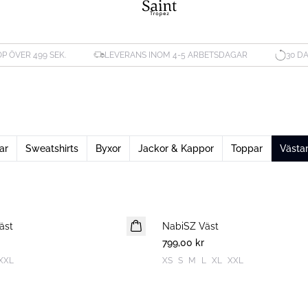
ÖP ÖVER 499 SEK.
LEVERANS INOM 4-5 ARBETSDAGAR
30 D
ar
Sweatshirts
Byxor
Jackor & Kappor
Toppar
Västa
äst
NabiSZ Väst
NYHET
799,00 kr
XXL
XS
S
M
L
XL
XXL