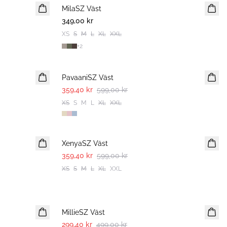
MilaSZ Väst
2 FOR 600 SEK
349,00 kr
XS
S
M
L
XL
XXL
+
2
-40%
PavaaniSZ Väst
359,40 kr
599,00 kr
XS
S
M
L
XL
XXL
-40%
XenyaSZ Väst
359,40 kr
599,00 kr
XS
S
M
L
XL
XXL
-40%
MillieSZ Väst
299,40 kr
499,00 kr