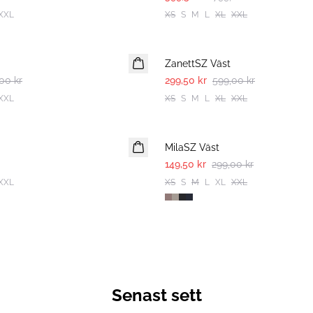
XXL
XS
S
M
L
XL
XXL
-50%
ZanettSZ Väst
00 kr
299,50 kr
599,00 kr
XXL
XS
S
M
L
XL
XXL
-50%
MilaSZ Väst
149,50 kr
299,00 kr
XXL
XS
S
M
L
XL
XXL
Senast sett