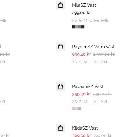
MilaSZ Väst
299,00 kr
XXL
XS
S
M
L
XL
XXL
-40%
t
PaydenSZ Varm väst
00 kr
839,40 kr
1 399,00 kr
XXL
XS
S
M
L
XL
XXL
-40%
PavaaniSZ Väst
359,40 kr
599,00 kr
XXL
XS
S
M
L
XL
XXL
-50%
KildaSZ Väst
00 kr
399,50 kr
799,00 kr