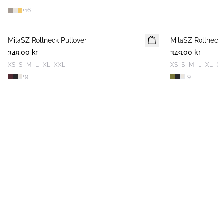
+
16
MilaSZ Rollneck Pullover
NYHET
MilaSZ Rollnec
NYHET
349,00 kr
349,00 kr
XS
S
M
L
XL
XXL
XS
S
M
L
XL
+
9
+
9