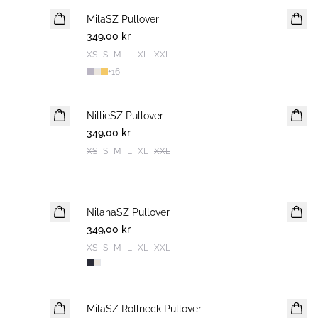
MilaSZ Pullover
NYHET
349,00 kr
2 FOR 600 SEK
XS
S
M
L
XL
XXL
+
16
NillieSZ Pullover
NYHET
349,00 kr
2 FOR 600 SEK
XS
S
M
L
XL
XXL
NilanaSZ Pullover
NYHET
349,00 kr
XS
S
M
L
XL
XXL
MilaSZ Rollneck Pullover
2 FOR 600 SEK