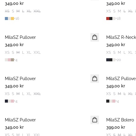
349,00 kr
2 FOR 600 SEK
349,00 kr
2 FOR 600 SEK
XS
S
M
L
XL
XXL
XS
S
M
L
XL
+
16
+
18
MilaSZ Pullover
2 FOR 600 SEK
MilaSZ R-Neck
2 FOR 600 SEK
349,00 kr
349,00 kr
XS
S
M
L
XL
XXL
XS
S
M
L
XL
+
4
+
20
MilaSZ Pullover
2 FOR 600 SEK
MilaSZ Pullove
2 FOR 600 SEK
349,00 kr
349,00 kr
XS
S
M
L
XL
XXL
XS
S
M
L
XL
+
4
+
4
MilaSZ Pullover
2 FOR 600 SEK
MilaSZ Bolero
349,00 kr
399,00 kr
XS
S
M
L
XL
XXL
XS
S
M
L
XL