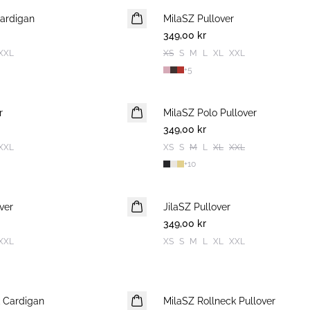
ardigan
MilaSZ Pullover
NYHET
349,00 kr
2 FOR 600 SEK
XXL
XS
S
M
L
XL
XXL
+
5
r
MilaSZ Polo Pullover
2 FOR 600 SEK
349,00 kr
XXL
XS
S
M
L
XL
XXL
+
10
ver
JilaSZ Pullover
NYHET
349,00 kr
2 FOR 600 SEK
XXL
XS
S
M
L
XL
XXL
 Cardigan
MilaSZ Rollneck Pullover
2 FOR 600 SEK