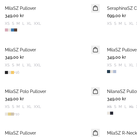
MilaSZ Pullover
NYHET
SeraphinaSZ C
NYHET
349,00 kr
2 FOR 600 SEK
699,00 kr
XS
S
M
L
XL
XXL
XS
S
M
L
XL
MilaSZ Pullover
2 FOR 600 SEK
MilaSZ Pullove
2 FOR 600 SEK
349,00 kr
349,00 kr
XS
S
M
L
XL
XXL
XS
S
M
L
XL
+
16
MilaSZ Polo Pullover
2 FOR 600 SEK
NilanaSZ Pullo
NYHET
349,00 kr
349,00 kr
XS
S
M
L
XL
XXL
XS
S
M
L
XL
+
10
MilaSZ Pullover
NYHET
MilaSZ R-Neck
NYHET