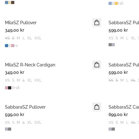
+
16
MilaSZ Pullover
NYHET
SabbaraSZ Pul
NYHET
349,00 kr
2 FOR 600 SEK
599,00 kr
XS
S
M
L
XL
XXL
XS
S
M
L
XL
+
2
MilaSZ R-Neck Cardigan
NYHET
SabbaraSZ Pul
NYHET
349,00 kr
2 FOR 600 SEK
599,00 kr
XS
S
M
L
XL
XXL
XS
S
M
L
XL
+
18
SabbaraSZ Pullover
NYHET
SabbaraSZ Ca
NYHET
599,00 kr
699,00 kr
XS
S
M
L
XL
XXL
XS
S
M
L
XL