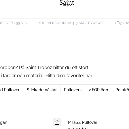
ÖP ÖVER 499 SEK.
LEVERANS INOM 4-5 ARBETSDAGAR
30 D
eroben? På Saint Tropez hittar du ett stort
rger och material. Hitta dina favoriter här.
d Pullover
Stickade Västar
Pullovers
2 FOR 600
Polotrö
igan
MilaSZ Pullover
NYHET