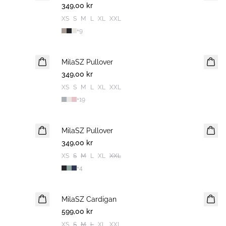
349,00 kr
XS
S
M
L
XL
XXL
+
9
MilaSZ Pullover
2 FOR 600 SEK
349,00 kr
XS
S
M
L
XL
XXL
+
19
MilaSZ Pullover
2 FOR 600 SEK
349,00 kr
XS
S
M
L
XL
XXL
+
4
MilaSZ Cardigan
599,00 kr
XS
S
M
L
XL
XXL