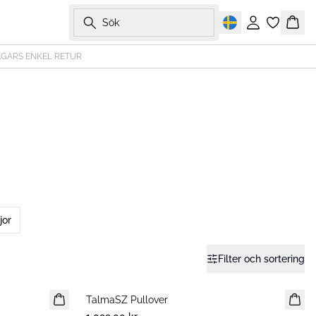
Sök
Logga in
Korg
AGARS ENKEL RETUR
jor
Filter och sortering
TalmaSZ Pullover
NYHET