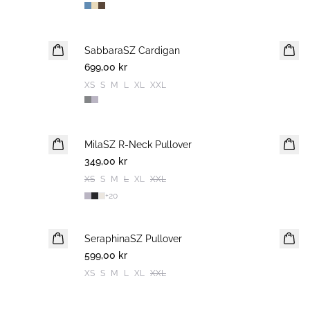
SabbaraSZ Cardigan
NYHET
699,00 kr
XS
S
M
L
XL
XXL
MilaSZ R-Neck Pullover
NYHET
349,00 kr
2 FOR 600 SEK
XS
S
M
L
XL
XXL
+
20
SeraphinaSZ Pullover
NYHET
599,00 kr
XS
S
M
L
XL
XXL