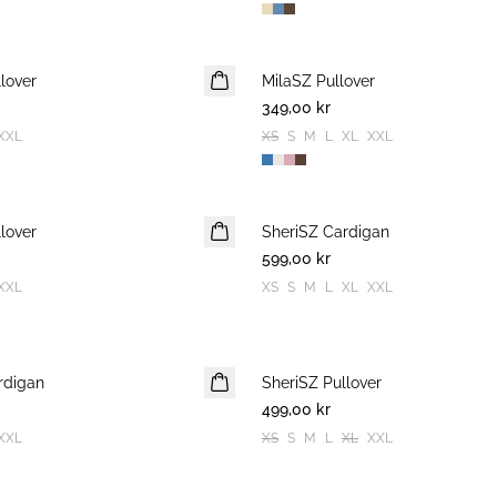
lover
MilaSZ Pullover
NYHET
349,00 kr
2 FOR 600 SEK
XXL
XS
S
M
L
XL
XXL
lover
SheriSZ Cardigan
NYHET
599,00 kr
XXL
XS
S
M
L
XL
XXL
rdigan
SheriSZ Pullover
NYHET
499,00 kr
XXL
XS
S
M
L
XL
XXL