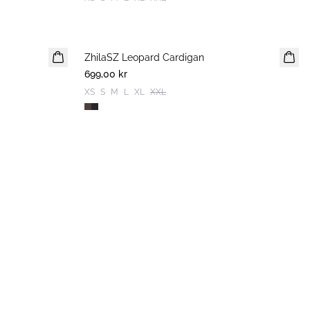
ZhilaSZ Leopard Cardigan
699,00 kr
XS
S
M
L
XL
XXL