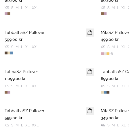
899,00 kr
899,00 kr
XS
S
M
L
XL
XXL
XS
S
M
L
XL
TabbathaSZ Pullover
NYHET
MilaSZ Pullove
NYHET
599,00 kr
499,00 kr
2 FOR 600 SEK
XS
S
M
L
XL
XXL
XS
S
M
L
XL
+
8
TalmaSZ Pullover
NYHET
TabbathaSZ C
NYHET
1 099,00 kr
699,00 kr
XS
S
M
L
XL
XXL
XS
S
M
L
XL
TabbathaSZ Pullover
NYHET
MilaSZ Pullove
NYHET
599,00 kr
349,00 kr
XS
S
M
L
XL
XXL
XS
S
M
L
XL