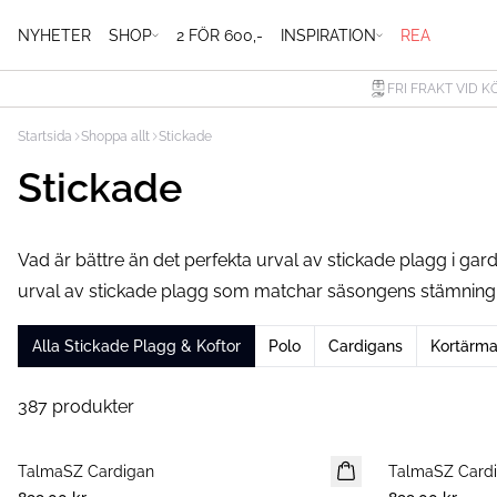
NYHETER
SHOP
2 FÖR 600,-
INSPIRATION
REA
FRI FRAKT VID K
Startsida
Shoppa allt
Stickade
Stickade
Vad är bättre än det perfekta urval av stickade plagg i gard
urval av stickade plagg som matchar säsongens stämning i fä
Alla Stickade Plagg & Koftor
Polo
Cardigans
Kortärma
387 produkter
TalmaSZ Cardigan
NYHET
TalmaSZ Card
NYHET