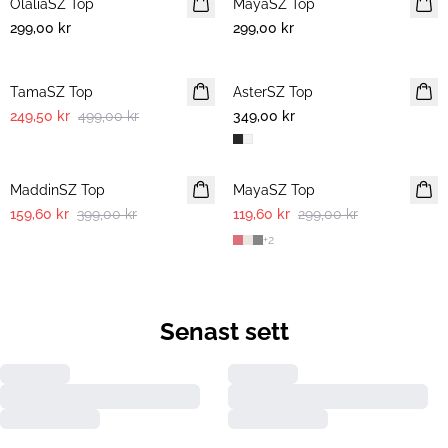
OlaliaSZ Top
NYHET
MayaSZ Top
299,00 kr
299,00 kr
-50%
TamaSZ Top
AsterSZ Top
249,50 kr
499,00 kr
349,00 kr
-60%
-60%
MaddinSZ Top
MayaSZ Top
159,60 kr
399,00 kr
119,60 kr
299,00 kr
+
2
Senast sett