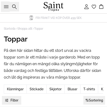
Sök
Logga in
Ko
FRI FRAKT VID KÖP ÖVER 499 SEK.
Startsida
Shoppa allt
Toppar
Toppar
På den här sidan hittar du ett stort urval av vackra
toppar som är ett måste i varje garderob. Med en topp
får du nämligen en mängd olika stylingmöjligheter för
både vardag och festliga tillfällen. Utforska därför sidan
och låt dig inspireras av våra många toppar.
Klänningar
Stickade
Skjortor
Blusar
T-shirts
Kjol
Filter
Sortering