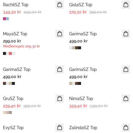
RachilSZ Top
GislaSZ Top
349,30 kr
499,00 kr
279,30 kr
399,00 kr
MayaSZ Top
MEDLEMSERBJUDANDE
GarimaSZ Top
299,00 kr
499,00 kr
Medlemspris
209,30 kr
+
2
GarimaSZ Top
GarimaSZ Top
499,00 kr
499,00 kr
-40%
-40%
GruSZ Top
NimaSZ Top
239,40 kr
399,00 kr
359,40 kr
599,00 kr
-40%
-50%
EvySZ Top
ZalindaSZ Top