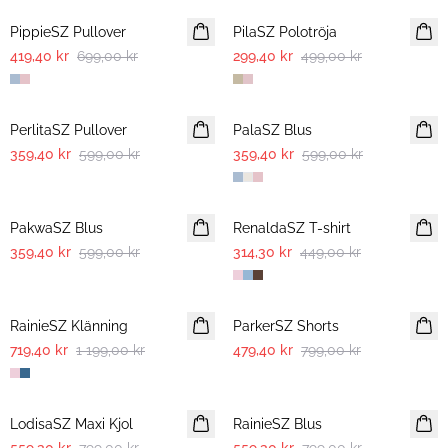
PippieSZ Pullover
PilaSZ Polotröja
419,40 kr
699,00 kr
299,40 kr
499,00 kr
-40%
-40%
PerlitaSZ Pullover
PalaSZ Blus
359,40 kr
599,00 kr
359,40 kr
599,00 kr
-40%
30%
PakwaSZ Blus
RenaldaSZ T-shirt
359,40 kr
599,00 kr
314,30 kr
449,00 kr
-40%
-40%
RainieSZ Klänning
ParkerSZ Shorts
719,40 kr
1 199,00 kr
479,40 kr
799,00 kr
30%
30%
LodisaSZ Maxi Kjol
RainieSZ Blus