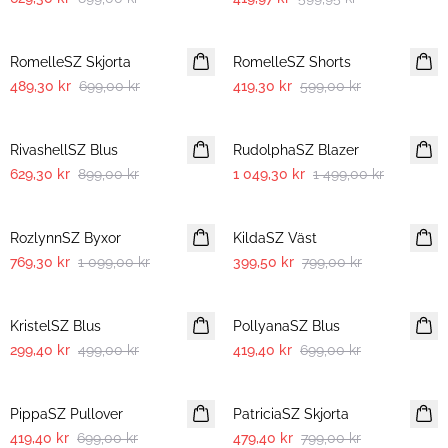
30%
30%
RomelleSZ Skjorta
RomelleSZ Shorts
489,30 kr
699,00 kr
419,30 kr
599,00 kr
30%
30%
RivashellSZ Blus
RudolphaSZ Blazer
629,30 kr
899,00 kr
1 049,30 kr
1 499,00 kr
30%
-50%
RozlynnSZ Byxor
KildaSZ Väst
769,30 kr
1 099,00 kr
399,50 kr
799,00 kr
-40%
-40%
KristelSZ Blus
PollyanaSZ Blus
299,40 kr
499,00 kr
419,40 kr
699,00 kr
-40%
-40%
PippaSZ Pullover
PatriciaSZ Skjorta
419,40 kr
699,00 kr
479,40 kr
799,00 kr