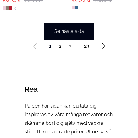
559,30 kr
799,00 kr
559,30 kr
799,00 kr
+
3
Se nästa sida
1
2
3
...
23
Rea
På den här sidan kan du låta dig
inspireras av våra många reavaror och
skämma bort dig själv med vackra
stilar till reducerade priser. Utforska vår