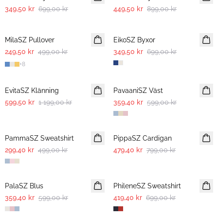
349,50 kr
699,00 kr
449,50 kr
899,00 kr
-50%
-50%
MilaSZ Pullover
EikoSZ Byxor
249,50 kr
499,00 kr
349,50 kr
699,00 kr
+
8
-50%
-40%
EvitaSZ Klänning
PavaaniSZ Väst
599,50 kr
1 199,00 kr
359,40 kr
599,00 kr
-40%
-40%
PammaSZ Sweatshirt
PippaSZ Cardigan
299,40 kr
499,00 kr
479,40 kr
799,00 kr
-40%
-40%
PalaSZ Blus
PhileneSZ Sweatshirt
359,40 kr
599,00 kr
419,40 kr
699,00 kr
-40%
-40%