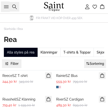
Sök
Logga in
Ko
FRI FRAKT VID KÖP ÖVER 499 SEK.
Startsida
Rea
Rea
Alla styles på rea
Klänningar
T-shirts & Toppar
Skjorto
Filter
Sortering
30%
30%
ReeceSZ T-shirt
RainieSZ Blus
244,30 kr
349,00 kr
559,30 kr
799,00 kr
-40%
30%
RivashellSZ Klänning
RiverSZ Cardigan
719,40 kr
1 199,00 kr
489,30 kr
699,00 kr