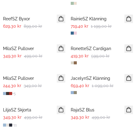
30%
-40%
ReefSZ Byxor
RainieSZ Klänning
629,30 kr
899,00 kr
719,40 kr
1 199,00 kr
30%
30%
MilaSZ Pullover
RonetteSZ Cardigan
349,30 kr
499,00 kr
419,30 kr
599,00 kr
30%
-40%
MilaSZ Pullover
JacelynSZ Klänning
244,30 kr
349,00 kr
659,40 kr
1 099,00 kr
+
5
30%
30%
LiljaSZ Skjorta
RajaSZ Blus
349,30 kr
499,00 kr
349,30 kr
499,00 kr
+
11
30%
30%