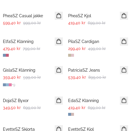
-40%
-40%
PheaSZ Casual jakke
PheaSZ Kjol
599,40 kr
999,00 kr
419,40 kr
699,00 kr
-40%
-40%
ElfaSZ Klänning
PilaSZ Cardigan
479,40 kr
799,00 kr
299,40 kr
499,00 kr
-40%
-40%
GislaSZ Klänning
PatriciaSZ Jeans
359,40 kr
599,00 kr
539,40 kr
899,00 kr
+
9
-50%
-40%
DojaSZ Byxor
EdaSZ Klänning
349,50 kr
699,00 kr
419,40 kr
699,00 kr
-50%
-50%
EvetteSZ Skjorta
EvetteSZ Kjol