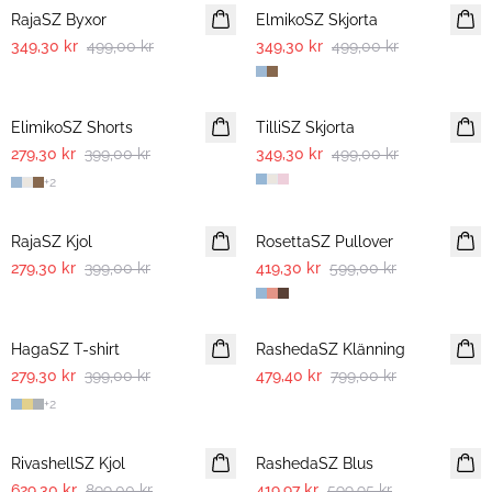
RajaSZ Byxor
ElmikoSZ Skjorta
349,30 kr
499,00 kr
349,30 kr
499,00 kr
30%
30%
ElimikoSZ Shorts
TilliSZ Skjorta
279,30 kr
399,00 kr
349,30 kr
499,00 kr
+
2
30%
30%
RajaSZ Kjol
RosettaSZ Pullover
279,30 kr
399,00 kr
419,30 kr
599,00 kr
30%
-40%
HagaSZ T-shirt
RashedaSZ Klänning
279,30 kr
399,00 kr
479,40 kr
799,00 kr
+
2
30%
30%
RivashellSZ Kjol
RashedaSZ Blus
629,30 kr
899,00 kr
419,97 kr
599,95 kr