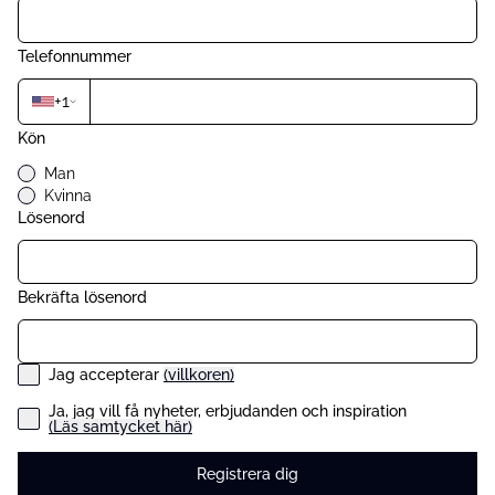
Telefonnummer
+
1
Kön
Man
Kvinna
Lösenord
Bekräfta lösenord
Jag accepterar
(
villkoren
)
Ja, jag vill få nyheter, erbjudanden och inspiration
(
Läs samtycket här
)
Registrera dig