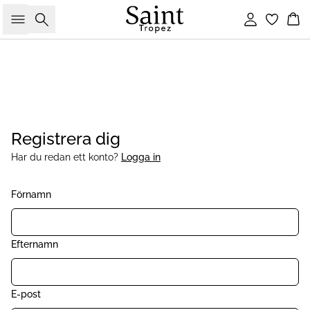
Sök
Logga in
Ko
Registrera dig
Har du redan ett konto?
Logga in
Förnamn
Efternamn
E-post