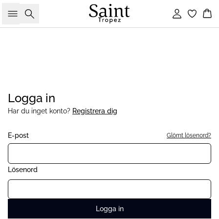
Sök
Logga in
Ko
Logga in
Har du inget konto?
Registrera dig
E-post
Glömt lösenord?
Lösenord
Logga in