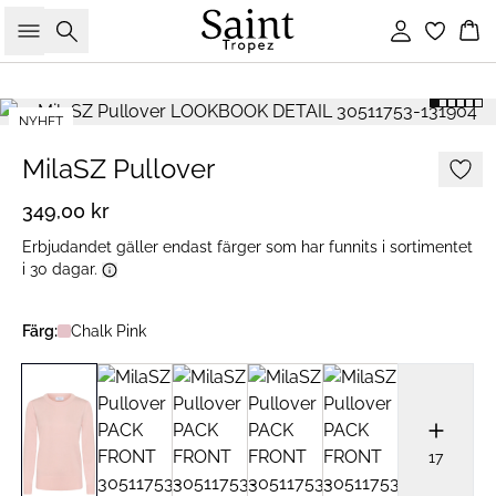
Sök
Logga in
Ko
NYHET
2 FOR 600 SEK
MilaSZ Pullover
349,00 kr
Erbjudandet gäller endast färger som har funnits i sortimentet
i 30 dagar.
Färg:
Chalk Pink
17