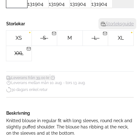
Storlekar
Storleksguide
XS
S
M
L
XL
XXL
*
Leverans från 39,00 kr
Leverans mellan mån 10. aug. - tors 13. aug.
30 dagars enkel retur
Beskrivning
Knitted blouse in regular fit with long sleeves, round neck and
slightly puffed shoulder. The blouse has ribbing at the neck,
on the sleeves and at the bottom.