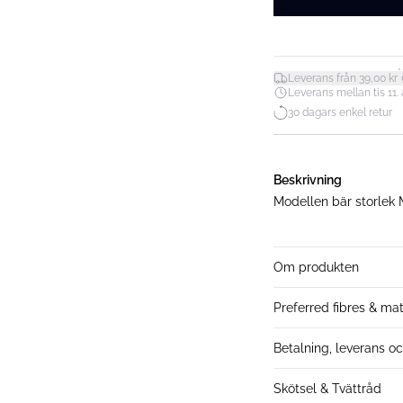
*
Leverans från 39,00 kr
Leverans mellan tis 11. a
30 dagars enkel retur
Beskrivning
Modellen bär storlek
Om produkten
Preferred fibres & mat
Betalning, leverans oc
Skötsel & Tvättråd