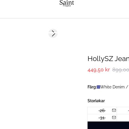
-50%
Next slide
HollySZ Jea
449,50 kr
899,00
Färg:
White Denim /
Storlekar
26
31