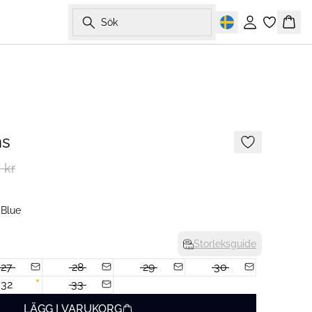
Sök
Logga in
Korg
-50%
ns
 kr
 Blue
Storleksguide
27
28
29
30
32
33
LÄGG I VARUKORG