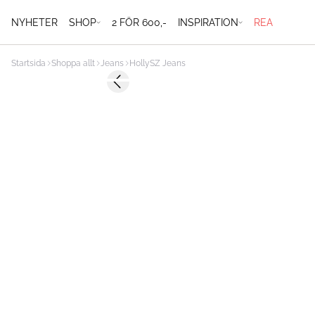
NYHETER
SHOP
2 FÖR 600,-
INSPIRATION
REA
Startsida
Shoppa allt
Jeans
HollySZ Jeans
-50%
Previous slide