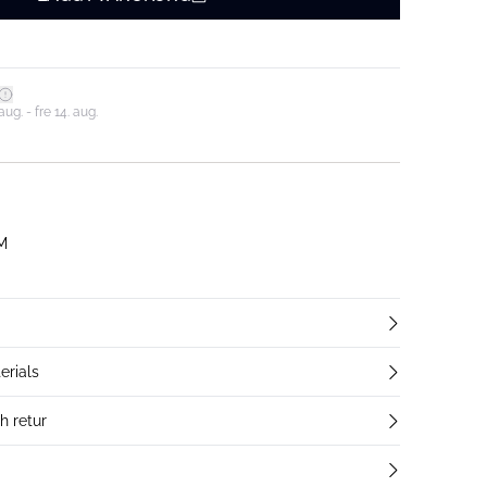
ug. - fre 14. aug.
 M
erials
h retur