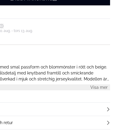
 aug. - tors 13. aug.
 med smal passform och blommönster i rött och beige.
ålsdetalj med knytband framtill och smickrande
illverkad i mjuk och stretchig jerseykvalitet. Modellen är
torlek M.
Visa mer
h retur