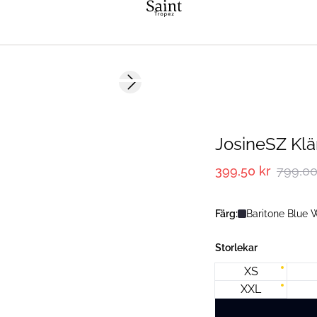
-50%
Next slide
JosineSZ Klä
399,50 kr
799,00
Färg:
Baritone Blue
Storlekar
XS
XXL