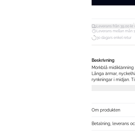
*
Leverans från 39,00 kr
Leverans mellan mån 10.
30 dagars enkel retur
Beskrivning
Mörkblå midiklänning
Långa ärmar, nyckelh
rynkningar i midjan. T
175 cm lång och bär s
Om produkten
Betalning, leverans oc