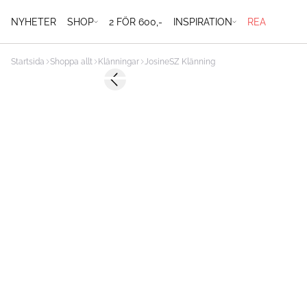
NYHETER
SHOP
2 FÖR 600,-
INSPIRATION
REA
Startsida
Shoppa allt
Klänningar
JosineSZ Klänning
-50%
Previous slide