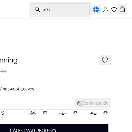
Sök
Logga in
Korg
-50%
nning
 kr
 Windswept Leaves
Storleksguide
S
M
L
XL
LÄGG I VARUKORG