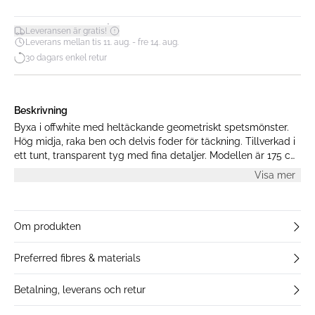
*
Leveransen är gratis!
Leverans mellan tis 11. aug. - fre 14. aug.
30 dagars enkel retur
Beskrivning
Byxa i offwhite med heltäckande geometriskt spetsmönster.
Hög midja, raka ben och delvis foder för täckning. Tillverkad i
ett tunt, transparent tyg med fina detaljer. Modellen är 175 cm
lång och bär storlek S.
Visa mer
Om produkten
Preferred fibres & materials
Betalning, leverans och retur