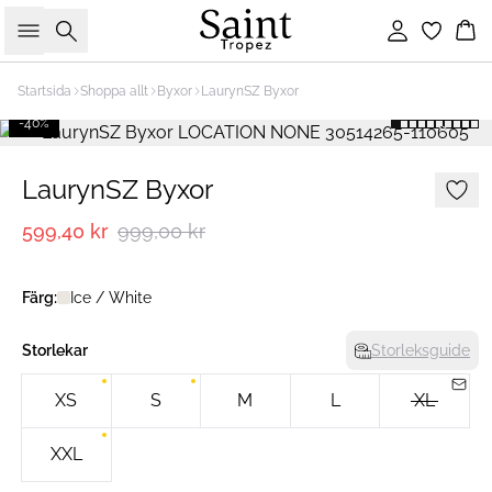
Sök
Logga in
Ko
Startsida
Shoppa allt
Byxor
LaurynSZ Byxor
-40%
LaurynSZ Byxor
599,40 kr
999,00 kr
Färg:
Ice / White
Storlekar
Storleksguide
XS
S
M
L
XL
XXL