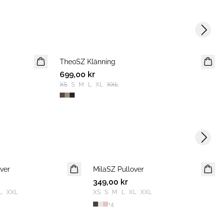
Next s
TheoSZ Klänning
NYHET
699,00 kr
XS
S
M
L
XL
XXL
Next s
ver
MilaSZ Pullover
NYHET
349,00 kr
L
XXL
XS
S
M
L
XL
XXL
+
4