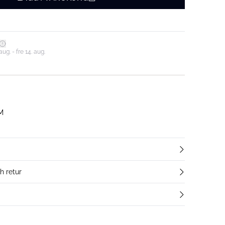
ug. - fre 14. aug.
 M
h retur