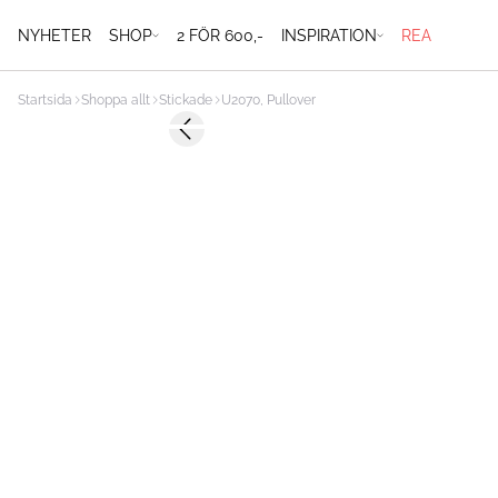
NYHETER
SHOP
2 FÖR 600,-
INSPIRATION
REA
Startsida
Shoppa allt
Stickade
U2070, Pullover
-50%
Previous slide