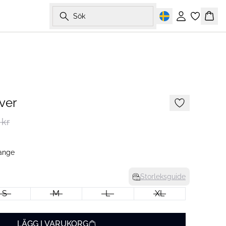
Sök
Logga in
Korg
-50%
ver
 kr
ange
Storleksguide
S
M
L
XL
LÄGG I VARUKORG