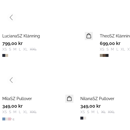
Previous slide
LucianaSZ Klänning
NYHET
TheoSZ Klänni
NYHET
799,00 kr
699,00 kr
XS
S
M
L
XL
XXL
XS
S
M
L
XL
X
Previous slide
MilaSZ Pullover
NYHET
NilanaSZ Pullover
NYHET
349,00 kr
2 FOR 600 SEK
349,00 kr
XS
S
M
L
XL
XXL
XS
S
M
L
XL
XXL
+
4