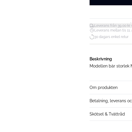
*
Leverans från 39,00 kr
Leverans mellan tis 11. a
30 dagars enkel retur
Beskrivning
Modellen bär storlek
Om produkten
Betalning, leverans oc
Skötsel & Tvättråd