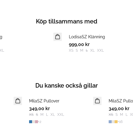
Köp tillsammans med
ng
LodisaSZ Klänning
NYHET
999,00 kr
XL
XS
S
M
L
XL
XXL
Du kanske också gillar
MilaSZ Pullover
NYHET
MilaSZ Pullo
NYHET
349,00 kr
2 FOR 600 SEK
349,00 kr
XS
S
M
L
XL
XXL
XS
S
M
L
X
+
2
+
16