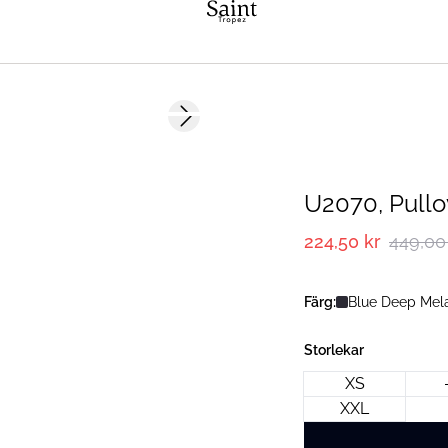
-50%
Next slide
U2070, Pullo
224,50 kr
449,00
Färg:
Blue Deep Mel
Storlekar
XS
XXL