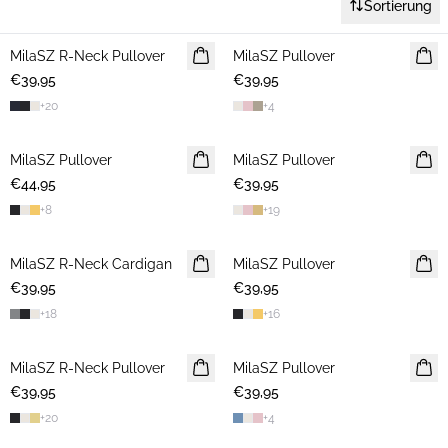
Sortierung
MilaSZ R-Neck Pullover
2 FOR €65
MilaSZ Pullover
2 FOR €65
€39,95
€39,95
+
20
+
4
MilaSZ Pullover
2 FOR €65
MilaSZ Pullover
2 FOR €65
€44,95
€39,95
+
8
+
19
MilaSZ R-Neck Cardigan
2 FOR €65
MilaSZ Pullover
2 FOR €65
€39,95
€39,95
+
18
+
16
MilaSZ R-Neck Pullover
2 FOR €65
MilaSZ Pullover
NEUHEIT
€39,95
€39,95
2 FOR €65
+
20
+
4