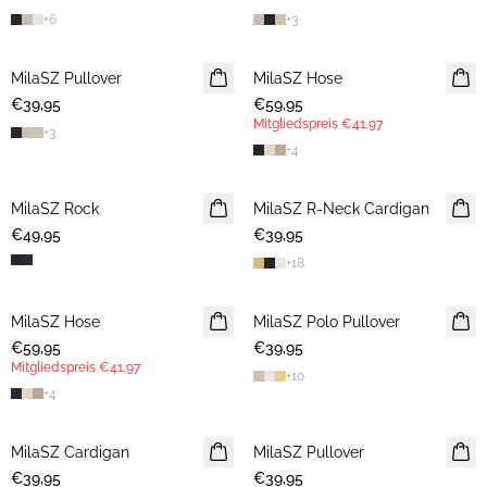
+
6
+
3
MilaSZ Pullover
2 FOR €65
MilaSZ Hose
MITGLIEDERANGEBOT
€39,95
€59,95
Mitgliedspreis
€41,97
+
3
+
4
MilaSZ Rock
MilaSZ R-Neck Cardigan
2 FOR €65
€49,95
€39,95
+
18
MilaSZ Hose
NEUHEIT
MilaSZ Polo Pullover
NEUHEIT
€59,95
MITGLIEDERANGEBOT
€39,95
2 FOR €65
Mitgliedspreis
€41,97
+
10
+
4
MilaSZ Cardigan
2 FOR €65
MilaSZ Pullover
2 FOR €65
€39,95
€39,95