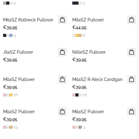
+
9
+
9
MilaSZ Rollneck Pullover
2 FOR €65
MilaSZ Pullover
2 FOR €65
€39,95
€44,95
+
9
+
8
JilaSZ Pullover
NEUHEIT
NillieSZ Pullover
NEUHEIT
€39,95
2 FOR €65
€39,95
2 FOR €65
MilaSZ Pullover
NEUHEIT
MilaSZ R-Neck Cardigan
NEUHEIT
€39,95
2 FOR €65
€39,95
2 FOR €65
+
16
+
18
MilaSZ Pullover
NEUHEIT
MilaSZ Pullover
NEUHEIT
€39,95
2 FOR €65
€39,95
2 FOR €65
+
19
+
4