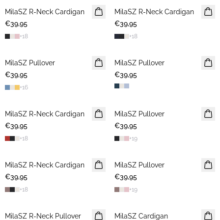
MilaSZ R-Neck Cardigan
2 FOR €65
MilaSZ R-Neck Cardigan
2 FOR €65
€39,95
€39,95
+
18
+
18
MilaSZ Pullover
NEUHEIT
MilaSZ Pullover
2 FOR €65
€39,95
2 FOR €65
€39,95
+
16
MilaSZ R-Neck Cardigan
NEUHEIT
MilaSZ Pullover
2 FOR €65
€39,95
2 FOR €65
€39,95
+
18
+
19
MilaSZ R-Neck Cardigan
2 FOR €65
MilaSZ Pullover
2 FOR €65
€39,95
€39,95
+
18
+
19
MilaSZ R-Neck Pullover
2 FOR €65
MilaSZ Cardigan
2 FOR €65