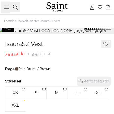
Søk
Logg inn
Ha
Forside
Shop alt
Vester
IsauraSZ Vest
-50%
IsauraSZ Vest
799,50 kr
1 599,00 kr
Farge:
Rain Drum / Brown
Størrelser
Størrelsesguide
XS
S
M
L
XL
XXL