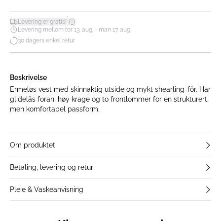
*
Levering er gratis!
Levering mellom tor 13. aug. - man 17. aug.
30 dagers enkel retur
Beskrivelse
Ermeløs vest med skinnaktig utside og mykt shearling-fôr. Har
glidelås foran, høy krage og to frontlommer for en strukturert,
men komfortabel passform.
Om produktet
Betaling, levering og retur
Pleie & Vaskeanvisning