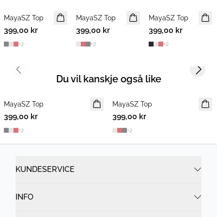
MayaSZ Top
MayaSZ Top
MEDLEMSTILBUD
MayaSZ Top
MEDLEMSTILBUD
399,00 kr
399,00 kr
399,00 kr
+
2
+
2
+
2
Previous slide
Next s
Du vil kanskje også like
MayaSZ Top
MayaSZ Top
MEDLEMSTILBUD
399,00 kr
399,00 kr
+
2
+
2
KUNDESERVICE
INFO