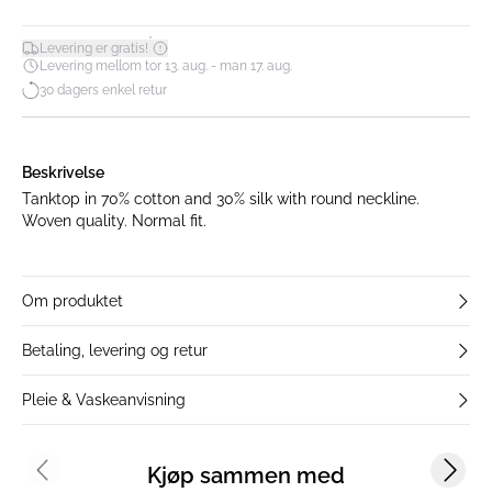
*
Levering er gratis!
Levering mellom tor 13. aug. - man 17. aug.
30 dagers enkel retur
Beskrivelse
Tanktop in 70% cotton and 30% silk with round neckline.
Woven quality. Normal fit.
Om produktet
Betaling, levering og retur
Pleie & Vaskeanvisning
Kjøp sammen med
Previous slide
Next s