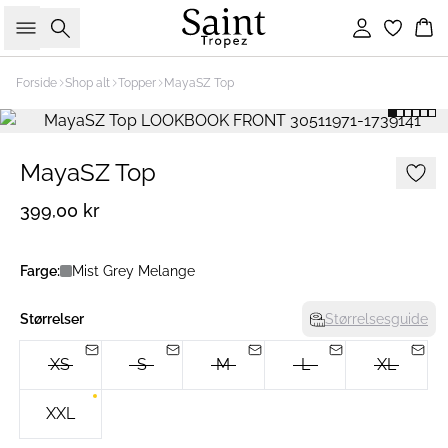
Søk
Logg inn
Ha
Forside
Shop alt
Topper
MayaSZ Top
MayaSZ Top
399,00 kr
Farge:
Mist Grey Melange
Størrelser
Størrelsesguide
XS
S
M
L
XL
XXL