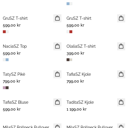
GruSZ T-shirt
NYHET
GruSZ T-shirt
NYHET
599,00 kr
599,00 kr
NaciaSZ Top
NYHET
OlaliaSZ T-shirt
NYHET
599,00 kr
399,00 kr
TatySZ Pikè
NYHET
TafiaSZ Kjole
NYHET
799,00 kr
799,00 kr
TafiaSZ Bluse
NYHET
TaditaSZ Kjole
NYHET
599,00 kr
1 199,00 kr
MilaSZ Rollneck Pullover
NYHET
MilaSZ Rollneck Pullover
NYHET