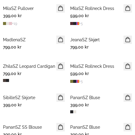
MilaSZ Pullover
NYHET
MilaSZ Rollneck Dress
NYHET
399,00 kr
599,00 kr
+
19
+
5
MadlenaSZ
NYHET
JeanaSZ Skjørt
NYHET
799,00 kr
799,00 kr
ZhilaSZ Leopard Cardigan
MilaSZ Rollneck Dress
NYHET
799,00 kr
599,00 kr
+
5
SibilleSZ Skjorte
NYHET
PananSZ Bluse
NYHET
399,00 kr
399,00 kr
PananSZ SS Blouse
NYHET
PananSZ Bluse
NYHET
399,00 kr
399,00 kr