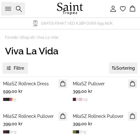
Søk
Logg inn
Ha
GRATIS FRAKT VED KJØP OVER 699 NOK
Forside
Shop alt
Viva La Vida
Viva La Vida
Filtre
Sortering
MilaSZ Rollneck Dress
NYHET
MilaSZ Pullover
NYHET
599,00 kr
399,00 kr
+
5
+
19
MilaSZ Rollneck Pullover
NYHET
MilaSZ Rollneck Pullover
NYHET
399,00 kr
399,00 kr
+
9
+
9