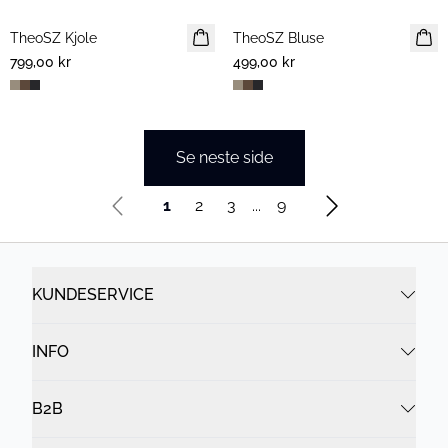
TheoSZ Kjole
NYHET
TheoSZ Bluse
NYHET
799,00 kr
499,00 kr
Se neste side
1
2
3
...
9
KUNDESERVICE
INFO
B2B