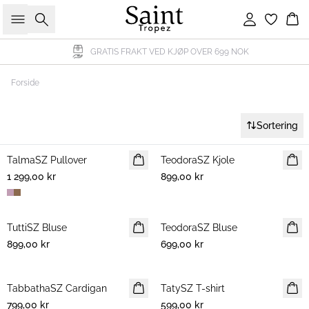
Søk
Logg inn
Ha
GRATIS FRAKT VED KJØP OVER 699 NOK
Forside
Sortering
TalmaSZ Pullover
NYHET
TeodoraSZ Kjole
NYHET
1 299,00 kr
899,00 kr
TuttiSZ Bluse
NYHET
TeodoraSZ Bluse
NYHET
899,00 kr
699,00 kr
TabbathaSZ Cardigan
NYHET
TatySZ T-shirt
NYHET
799,00 kr
599,00 kr