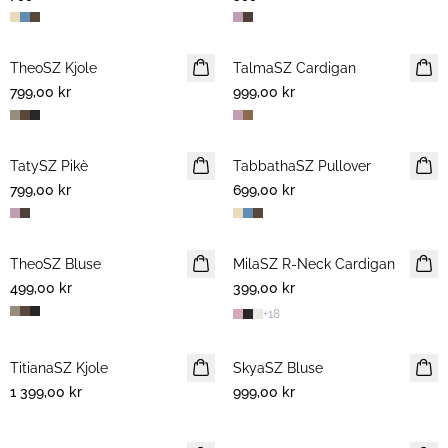
TheoSZ Kjole
NYHET
TalmaSZ Cardigan
NYHET
799,00 kr
999,00 kr
TatySZ Pikè
NYHET
TabbathaSZ Pullover
NYHET
799,00 kr
699,00 kr
TheoSZ Bluse
NYHET
MilaSZ R-Neck Cardigan
NYHET
499,00 kr
399,00 kr
2 FOR 700 NOK
+
18
TitianaSZ Kjole
NYHET
SkyaSZ Bluse
NYHET
1 399,00 kr
999,00 kr