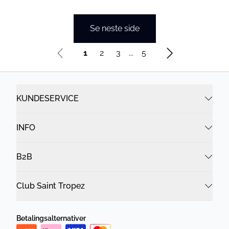
Se neste side
1
2
3
...
5
KUNDESERVICE
INFO
B2B
Club Saint Tropez
Betalingsalternativer