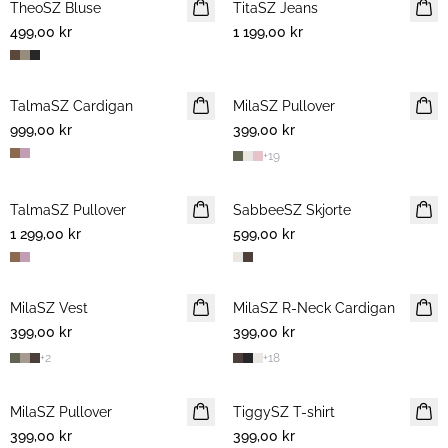
TheoSZ Bluse
NYHET
TitaSZ Jeans
NYHET
499,00 kr
1 199,00 kr
TalmaSZ Cardigan
NYHET
MilaSZ Pullover
NYHET
999,00 kr
399,00 kr
+
19
TalmaSZ Pullover
NYHET
SabbeeSZ Skjorte
NYHET
1 299,00 kr
599,00 kr
MilaSZ Vest
NYHET
MilaSZ R-Neck Cardigan
NYHET
399,00 kr
399,00 kr
+
2
+
18
MilaSZ Pullover
NYHET
TiggySZ T-shirt
NYHET
399,00 kr
399,00 kr