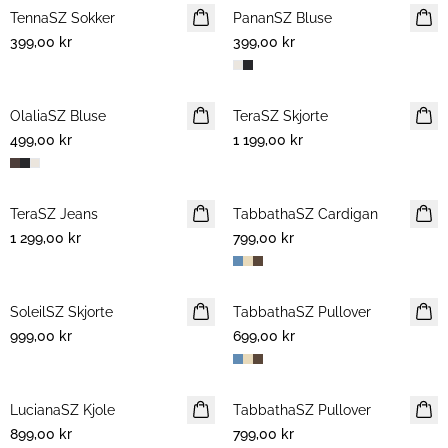
TennaSZ Sokker
NYHET
PananSZ Bluse
NYHET
399,00 kr
399,00 kr
OlaliaSZ Bluse
NYHET
TeraSZ Skjorte
NYHET
499,00 kr
1 199,00 kr
TeraSZ Jeans
NYHET
TabbathaSZ Cardigan
NYHET
1 299,00 kr
799,00 kr
SoleilSZ Skjorte
NYHET
TabbathaSZ Pullover
NYHET
999,00 kr
699,00 kr
LucianaSZ Kjole
NYHET
TabbathaSZ Pullover
NYHET
899,00 kr
799,00 kr