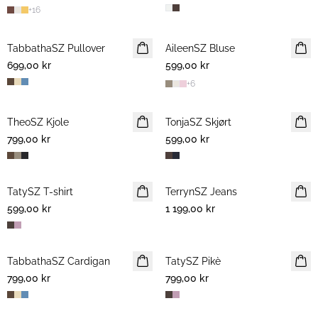
+
16
TabbathaSZ Pullover
NYHET
AileenSZ Bluse
NYHET
699,00 kr
599,00 kr
+
6
TheoSZ Kjole
NYHET
TonjaSZ Skjørt
NYHET
799,00 kr
599,00 kr
TatySZ T-shirt
NYHET
TerrynSZ Jeans
NYHET
599,00 kr
1 199,00 kr
TabbathaSZ Cardigan
NYHET
TatySZ Pikè
NYHET
799,00 kr
799,00 kr