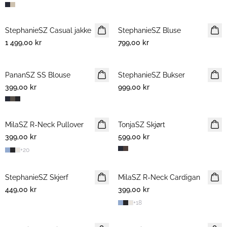
StephanieSZ Casual jakke
NYHET
StephanieSZ Bluse
NYHET
1 499,00 kr
799,00 kr
PananSZ SS Blouse
NYHET
StephanieSZ Bukser
NYHET
399,00 kr
999,00 kr
MilaSZ R-Neck Pullover
NYHET
TonjaSZ Skjørt
NYHET
399,00 kr
599,00 kr
+
20
StephanieSZ Skjerf
NYHET
MilaSZ R-Neck Cardigan
NYHET
449,00 kr
399,00 kr
+
18