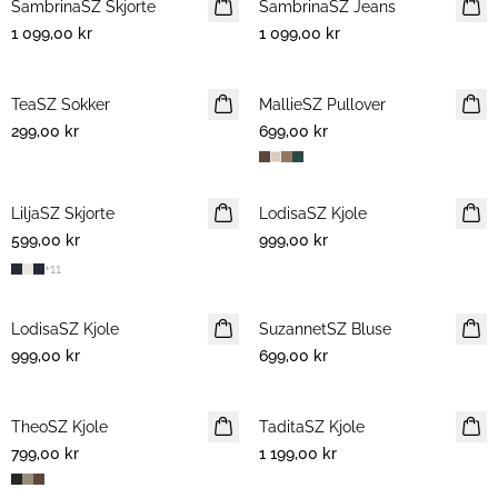
SambrinaSZ Skjorte
NYHET
SambrinaSZ Jeans
NYHET
1 099,00 kr
1 099,00 kr
TeaSZ Sokker
NYHET
MallieSZ Pullover
NYHET
299,00 kr
699,00 kr
LiljaSZ Skjorte
NYHET
LodisaSZ Kjole
NYHET
599,00 kr
999,00 kr
+
11
LodisaSZ Kjole
NYHET
SuzannetSZ Bluse
NYHET
999,00 kr
699,00 kr
TheoSZ Kjole
NYHET
TaditaSZ Kjole
NYHET
799,00 kr
1 199,00 kr