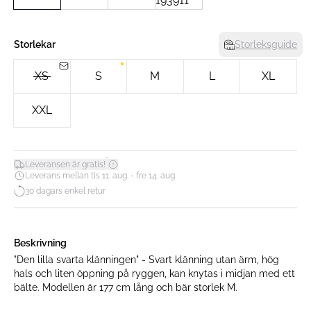
Storlekar
Storleksguide
XS
S
M
L
XL
XXL
*
Leveransen är gratis!
Leverans mellan tis 11. aug. - fre 14. aug.
30 dagars enkel retur
Beskrivning
"Den lilla svarta klänningen" - Svart klänning utan ärm, hög
hals och liten öppning på ryggen, kan knytas i midjan med ett
bälte. Modellen är 177 cm lång och bär storlek M.