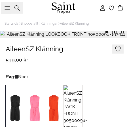
Sök
Logga in
Ko
Startsida
Shoppa allt
Klänningar
AileenSZ Klänning
AileenSZ Klänning
599,00 kr
Färg:
Black