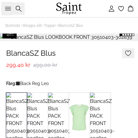
Sök
Logga in
Ko
Startsida
Shoppa allt
Toppar
BlancaSZ Blus
-40%
BlancaSZ Blus
299,40 kr
499,00 kr
Färg:
Black Reg Leo