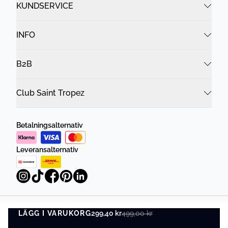
KUNDSERVICE
INFO
B2B
Club Saint Tropez
Betalningsalternativ
Leveransalternativ
LÄGG I VARUKORG
Integritetspolicy
299,40 kr
499,00 kr
Villkor
LÄGG I VARUKORG