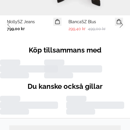
-40%
MollySZ Jeans
BlancaSZ Blus
Previous slide
Next 
799,00 kr
299,40 kr
499,00 kr
Köp tillsammans med
Du kanske också gillar