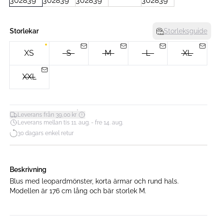
Storlekar
Storleksguide
XS
S
M
L
XL
XXL
*
Leverans från 39,00 kr
Leverans mellan tis 11. aug. - fre 14. aug.
30 dagars enkel retur
Beskrivning
Blus med leopardmönster, korta ärmar och rund hals.
Modellen är 176 cm lång och bär storlek M.