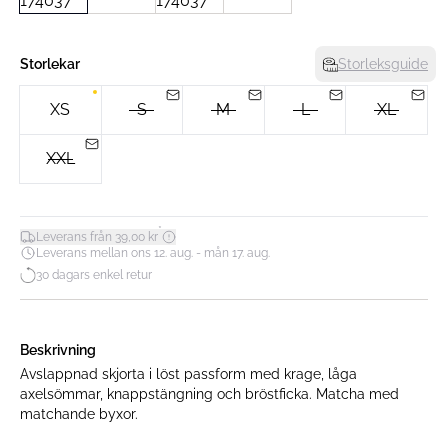
Storlekar
Storleksguide
XS
S
M
L
XL
XXL
*
Leverans från 39,00 kr
Leverans mellan ons 12. aug. - mån 17. aug.
30 dagars enkel retur
Beskrivning
Avslappnad skjorta i löst passform med krage, låga
axelsömmar, knappstängning och bröstficka. Matcha med
matchande byxor.