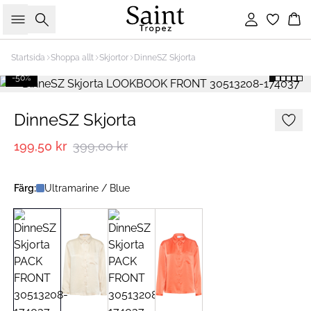
Sök
Logga in
Ko
Startsida
Shoppa allt
Skjortor
DinneSZ Skjorta
-50%
DinneSZ Skjorta
199,50 kr
399,00 kr
Färg:
Ultramarine / Blue