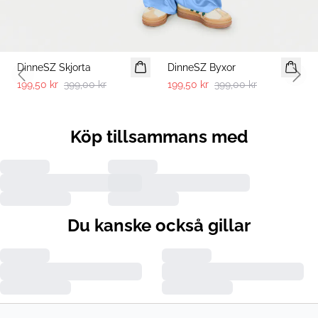
-50%
-50%
DinneSZ Skjorta
DinneSZ Byxor
Previous slide
Next 
199,50 kr
399,00 kr
199,50 kr
399,00 kr
Köp tillsammans med
Du kanske också gillar