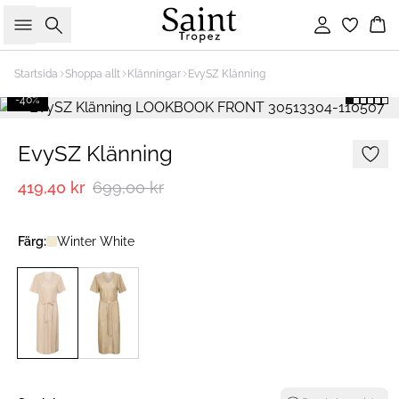
Sök
Logga in
Ko
Startsida
Shoppa allt
Klänningar
EvySZ Klänning
-40%
EvySZ Klänning
419,40 kr
699,00 kr
Färg:
Winter White