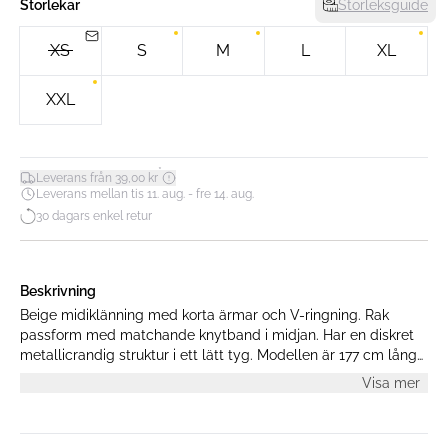
Storlekar
Storleksguide
XS
S
M
L
XL
XXL
*
Leverans från 39,00 kr
Leverans mellan tis 11. aug. - fre 14. aug.
30 dagars enkel retur
Beskrivning
Beige midiklänning med korta ärmar och V-ringning. Rak
passform med matchande knytband i midjan. Har en diskret
metallicrandig struktur i ett lätt tyg. Modellen är 177 cm lång
och bär storlek S.
Visa mer