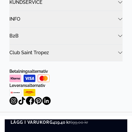
KUNDSERVICE
INFO
B2B
Club Saint Tropez
Betalningsalternativ
Leveransalternativ
LÄGG I VARUKORG
Integritetspolicy
Villkor
419,40 kr
699,00 kr
LÄGG I VARUKORG