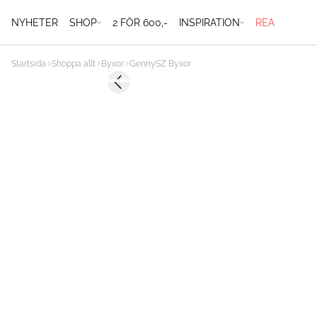
NYHETER
SHOP
2 FÖR 600,-
INSPIRATION
REA
Startsida
Shoppa allt
Byxor
GennySZ Byxor
Previous slide