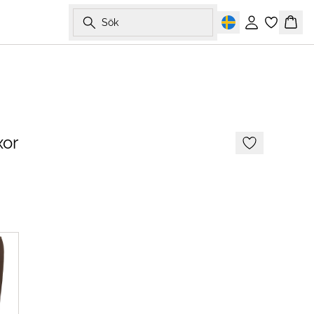
Sök
Logga in
Korg
or