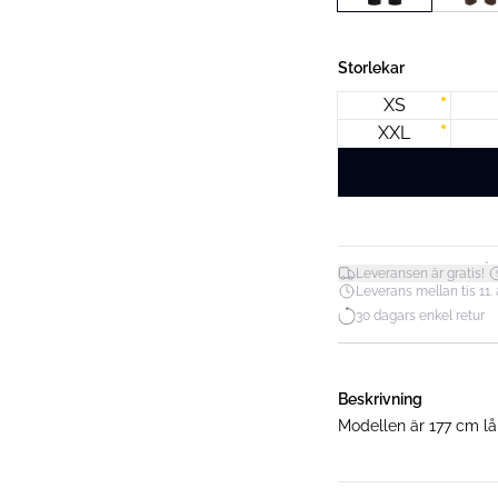
Storlekar
XS
XXL
*
Leveransen är gratis!
Leverans mellan tis 11. a
30 dagars enkel retur
Beskrivning
Modellen är 177 cm lå