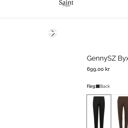
Next slide
GennySZ Byx
699,00 kr
Färg:
Black