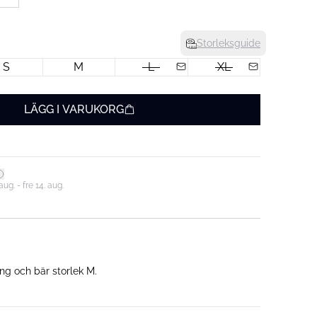
Storleksguide
S
M
L
XL
LÄGG I VARUKORG
ug. - fre 14. aug.
ng och bär storlek M.